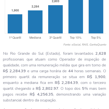
Fonte: eSocial, RAIS, GanhaQuanto
No Rio Grande do Sul (Estado), foram levantados
2,628
profissionais que atuam como Operador de inspeção de
qualidade, com uma remuneração média que gira em torno de
R$ 2,284
.
39
e uma carga horária de
44
horas semanais. O
primeiro quartil da remuneração se situa em
R$ 1,900
,
enquanto a mediana fica em
R$ 2,284
.
39
, com o terceiro
quartil chegando a
R$ 2,802
.
97
. O topo dos
5
% mais bem
pagos recebe
R$ 4,256
.
35
, demonstrando uma variação
substancial dentro da ocupação.