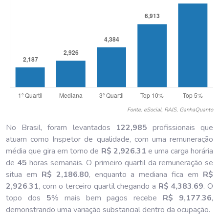
Fonte: eSocial, RAIS, GanhaQuanto
No Brasil, foram levantados
122,985
profissionais que
atuam como Inspetor de qualidade, com uma remuneração
média que gira em torno de
R$ 2,926
.
31
e uma carga horária
de
45
horas semanais. O primeiro quartil da remuneração se
situa em
R$ 2,186
.
80
, enquanto a mediana fica em
R$
2,926
.
31
, com o terceiro quartil chegando a
R$ 4,383
.
69
. O
topo dos
5
% mais bem pagos recebe
R$ 9,177
.
36
,
demonstrando uma variação substancial dentro da ocupação.