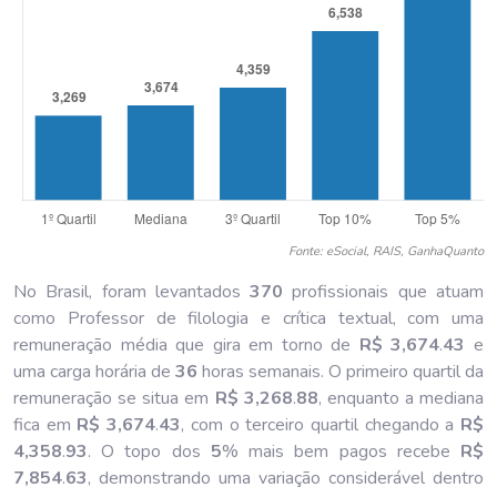
Fonte: eSocial, RAIS, GanhaQuanto
No Brasil, foram levantados
370
profissionais que atuam
como Professor de filologia e crítica textual, com uma
remuneração média que gira em torno de
R$ 3,674
.
43
e
uma carga horária de
36
horas semanais. O primeiro quartil da
remuneração se situa em
R$ 3,268
.
88
, enquanto a mediana
fica em
R$ 3,674
.
43
, com o terceiro quartil chegando a
R$
4,358
.
93
. O topo dos
5
% mais bem pagos recebe
R$
7,854
.
63
, demonstrando uma variação considerável dentro