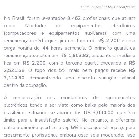
Fonte: eSocial, RAIS, GanhaQuanto
No Brasil, foram levantados
9,462
profissionais que atuam
como Montador de equipamentos eletrônicos
(computadores e equipamentos auxiliares), com uma
remuneração média que gira em torno de
R$ 2,200
e uma
carga horária de
44
horas semanais. O primeiro quartil da
remuneração se situa em
R$ 1,803
.
83
, enquanto a mediana
fica em
R$ 2,200
, com o terceiro quartil chegando a
R$
2,521
.
58
. O topo dos
5
% mais bem pagos recebe
R$
3,110
.
80
, demonstrando uma discreta variação salarial
dentro da ocupação.
A remuneração dos montadores de equipamentos
eletrônicos tende a ser vista como baixa pela maioria dos
brasileiros, situando-se abaixo dos
R$ 3,000
.
00
, que é o
limite para a insatisfação salarial. No entanto, a diferença
entre o primeiro quartil e o top
5
% indica que há espaço para
crescimento profissional, embora este seja moderado. Isso