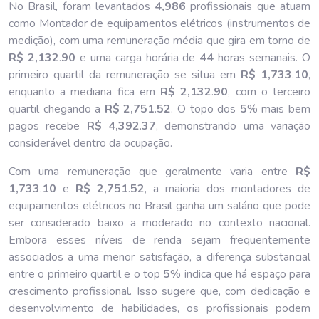
No Brasil, foram levantados
4,986
profissionais que atuam
como Montador de equipamentos elétricos (instrumentos de
medição), com uma remuneração média que gira em torno de
R$ 2,132
.
90
e uma carga horária de
44
horas semanais. O
primeiro quartil da remuneração se situa em
R$ 1,733
.
10
,
enquanto a mediana fica em
R$ 2,132
.
90
, com o terceiro
quartil chegando a
R$ 2,751
.
52
. O topo dos
5
% mais bem
pagos recebe
R$ 4,392
.
37
, demonstrando uma variação
considerável dentro da ocupação.
Com uma remuneração que geralmente varia entre
R$
1,733
.
10
e
R$ 2,751
.
52
, a maioria dos montadores de
equipamentos elétricos no Brasil ganha um salário que pode
ser considerado baixo a moderado no contexto nacional.
Embora esses níveis de renda sejam frequentemente
associados a uma menor satisfação, a diferença substancial
entre o primeiro quartil e o top
5
% indica que há espaço para
crescimento profissional. Isso sugere que, com dedicação e
desenvolvimento de habilidades, os profissionais podem