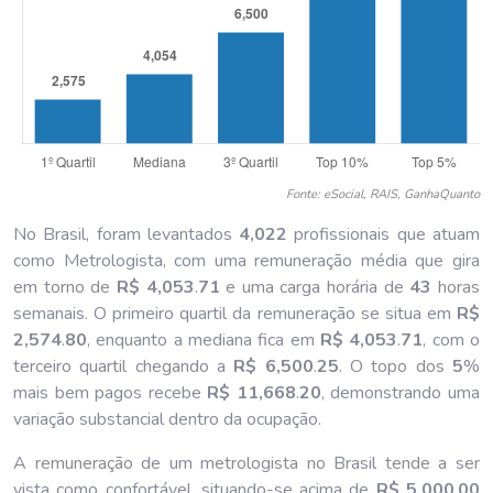
Fonte: eSocial, RAIS, GanhaQuanto
No Brasil, foram levantados
4,022
profissionais que atuam
como Metrologista, com uma remuneração média que gira
em torno de
R$ 4,053
.
71
e uma carga horária de
43
horas
semanais. O primeiro quartil da remuneração se situa em
R$
2,574
.
80
, enquanto a mediana fica em
R$ 4,053
.
71
, com o
terceiro quartil chegando a
R$ 6,500
.
25
. O topo dos
5
%
mais bem pagos recebe
R$ 11,668
.
20
, demonstrando uma
variação substancial dentro da ocupação.
A remuneração de um metrologista no Brasil tende a ser
vista como confortável, situando-se acima de
R$ 5,000
.
00