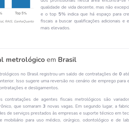
dos profissionais nesta área encontra-se
qualidade de vida decente, mas não excepcio
e o top
5
% indica que há espaço para cre
fiscais a buscar qualificações adicionais e
ial, RAIS, GanhaQuanto
mais elevados.
al metrológico
em
Brasil
rológicos no Brasil registrou um saldo de contratações de
0
até
erior. Isso sugere uma reversão no cenário de emprego para 
 contratações e desligamentos.
s contratações de agentes fiscais metrológicos são variado
trônico, que somaram
3
novas vagas. Em segundo lugar, a fabri
ades de serviços prestados às empresas e suporte técnico em tec
 mobiliário para uso médico, cirúrgico, odontológico e de lab