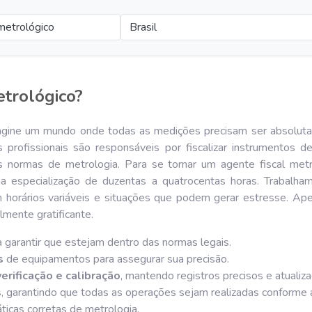
metrológico
Brasil
etrológico?
gine um mundo onde todas as medições precisam ser absolutam
 profissionais são responsáveis por fiscalizar instrumentos d
as normas de metrologia. Para se tornar um agente fiscal metr
a especialização de duzentas a quatrocentas horas. Trabalha
 horários variáveis e situações que podem gerar estresse. Ape
mente gratificante.
 garantir que estejam dentro das normas legais.
s
de equipamentos para assegurar sua precisão.
erificação e calibração
, mantendo registros precisos e atualiz
s
, garantindo que todas as operações sejam realizadas conforme
ticas corretas de metrologia.