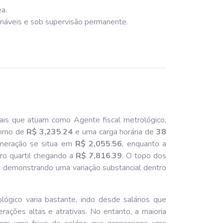
ea.
ariáveis e sob supervisão permanente.
ais que atuam como Agente fiscal metrológico,
orno de
R$ 3,235
.
24
e uma carga horária de
38
muneração se situa em
R$ 2,055
.
56
, enquanto a
iro quartil chegando a
R$ 7,816
.
39
. O topo dos
, demonstrando uma variação substancial dentro
ógico varia bastante, indo desde salários que
ações altas e atrativas. No entanto, a maioria