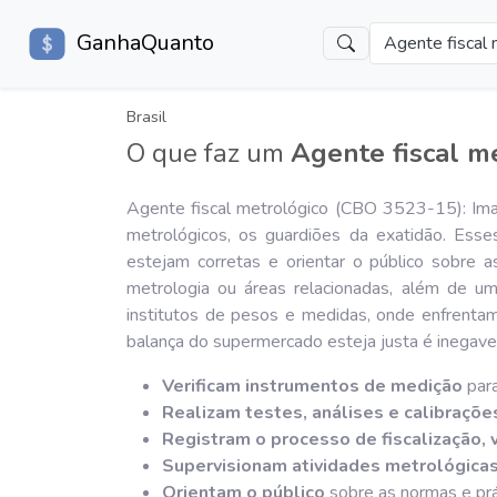
GanhaQuanto
Agente fiscal 
Brasil
O que faz um
Agente fiscal m
Agente fiscal metrológico (CBO 3523-15): Ima
metrológicos, os guardiões da exatidão. Esses
estejam corretas e orientar o público sobre 
metrologia ou áreas relacionadas, além de um
institutos de pesos e medidas, onde enfrentam
balança do supermercado esteja justa é inegavel
Verificam instrumentos de medição
para
Realizam testes, análises e calibraçõe
Registram o processo de fiscalização, v
Supervisionam atividades metrológica
Orientam o público
sobre as normas e prá