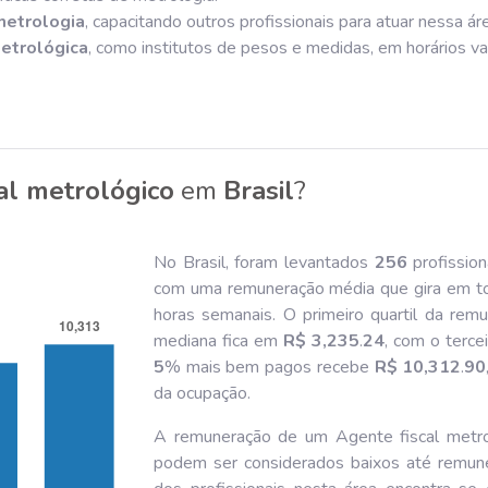
metrologia
, capacitando outros profissionais para atuar nessa ár
etrológica
, como institutos de pesos e medidas, em horários v
al metrológico
em
Brasil
?
No Brasil, foram levantados
256
profission
com uma remuneração média que gira em t
horas semanais. O primeiro quartil da re
mediana fica em
R$ 3,235
.
24
, com o terce
5
% mais bem pagos recebe
R$ 10,312
.
90
da ocupação.
A remuneração de um Agente fiscal metrol
podem ser considerados baixos até remuner