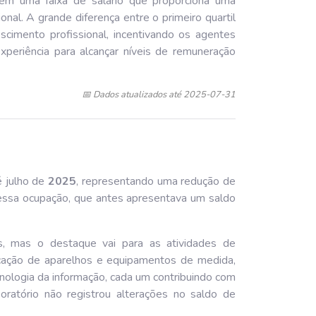
 em uma faixa de salário que proporciona uma
nal. A grande diferença entre o primeiro quartil
scimento profissional, incentivando os agentes
 experiência para alcançar níveis de remuneração
📅 Dados atualizados até 2025-07-31
 julho de
202
5
, representando uma redução de
essa ocupação, que antes apresentava um saldo
s, mas o destaque vai para as atividades de
cação de aparelhos e equipamentos de medida,
nologia da informação, cada um contribuindo com
oratório não registrou alterações no saldo de