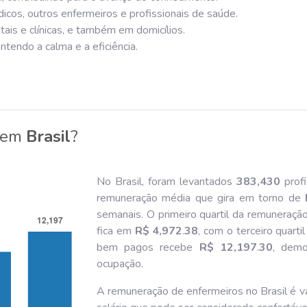
cos, outros enfermeiros e profissionais de saúde.
is e clínicas, e também em domicílios.
ntendo a calma e a eficiência.
em
Brasil
?
No Brasil, foram levantados
383,430
profi
remuneração média que gira em torno de
semanais. O primeiro quartil da remuneraçã
fica em
R$ 4,972
.
38
, com o terceiro quart
bem pagos recebe
R$ 12,197
.
30
, demo
ocupação.
A remuneração de enfermeiros no Brasil é va