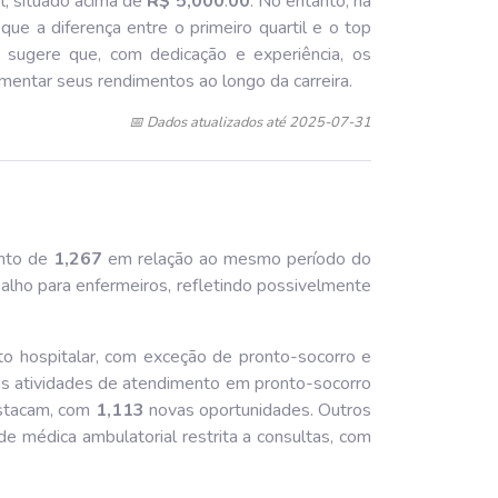
l, situado acima de
R$ 5,000
.
00
. No entanto, há
que a diferença entre o primeiro quartil e o top
al sugere que, com dedicação e experiência, os
mentar seus rendimentos ao longo da carreira.
📅 Dados atualizados até 2025-07-31
ento de
1,267
em relação ao mesmo período do
lho para enfermeiros, refletindo possivelmente
to hospitalar, com exceção de pronto-socorro e
s atividades de atendimento em pronto-socorro
estacam, com
1,113
novas oportunidades. Outros
de médica ambulatorial restrita a consultas, com