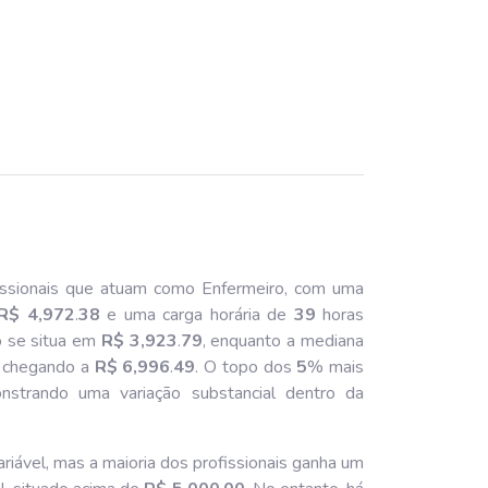
ssionais que atuam como Enfermeiro, com uma
R$ 4,972
.
38
e uma carga horária de
39
horas
o se situa em
R$ 3,923
.
79
, enquanto a mediana
il chegando a
R$ 6,996
.
49
. O topo dos
5
% mais
nstrando uma variação substancial dentro da
riável, mas a maioria dos profissionais ganha um