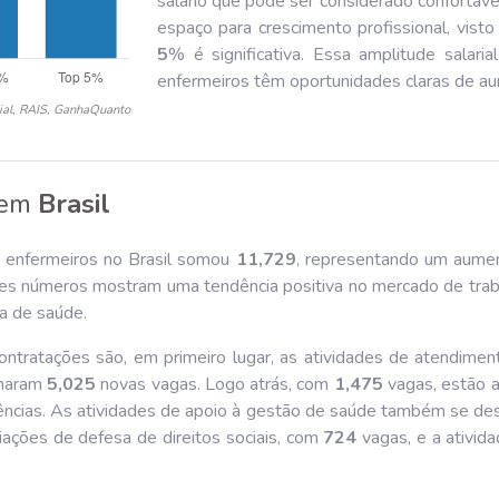
salário que pode ser considerado confortáve
espaço para crescimento profissional, visto 
5
% é significativa. Essa amplitude salari
enfermeiros têm oportunidades claras de au
ial, RAIS, GanhaQuanto
em
Brasil
e enfermeiros no Brasil somou
11,729
, representando um aum
ses números mostram uma tendência positiva no mercado de traba
a de saúde.
ontratações são, em primeiro lugar, as atividades de atendimen
omaram
5,025
novas vagas. Logo atrás, com
1,475
vagas, estão a
gências. As atividades de apoio à gestão de saúde também se d
iações de defesa de direitos sociais, com
724
vagas, e a ativida