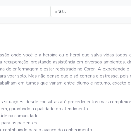
Brasil
são onde você é a heroína ou o herói que salva vidas todos o
 a recuperação, prestando assistência em diversos ambientes, de
oma de enfermagem e estar registrado no Coren. A experiência é
 para voar solo. Mas não pense que é só correria e estresse, p
abalham em turnos que variam entre diurno e noturno, exceto o
as situações, desde consultas até procedimentos mais complexos
em, garantindo a qualidade do atendimento.
úde na comunidade.
para os pacientes.
 contribuindo para o avanço do conhecimento.