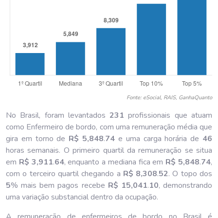
Fonte: eSocial, RAIS, GanhaQuanto
No Brasil, foram levantados
231
profissionais que atuam
como Enfermeiro de bordo, com uma remuneração média que
gira em torno de
R$ 5,848
.
74
e uma carga horária de
46
horas semanais. O primeiro quartil da remuneração se situa
em
R$ 3,911
.
64
, enquanto a mediana fica em
R$ 5,848
.
74
,
com o terceiro quartil chegando a
R$ 8,308
.
52
. O topo dos
5
% mais bem pagos recebe
R$ 15,041
.
10
, demonstrando
uma variação substancial dentro da ocupação.
A remuneração de enfermeiros de bordo no Brasil é