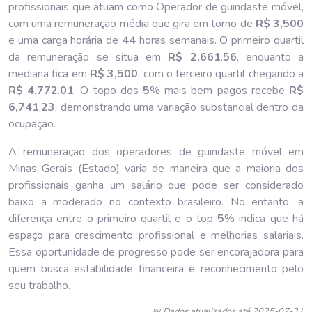
profissionais que atuam como Operador de guindaste móvel,
com uma remuneração média que gira em torno de
R$ 3,500
e uma carga horária de
44
horas semanais. O primeiro quartil
da remuneração se situa em
R$ 2,661
.
56
, enquanto a
mediana fica em
R$ 3,500
, com o terceiro quartil chegando a
R$ 4,772
.
01
. O topo dos
5
% mais bem pagos recebe
R$
6,741
.
23
, demonstrando uma variação substancial dentro da
ocupação.
A remuneração dos operadores de guindaste móvel em
Minas Gerais (Estado) varia de maneira que a maioria dos
profissionais ganha um salário que pode ser considerado
baixo a moderado no contexto brasileiro. No entanto, a
diferença entre o primeiro quartil e o top
5
% indica que há
espaço para crescimento profissional e melhorias salariais.
Essa oportunidade de progresso pode ser encorajadora para
quem busca estabilidade financeira e reconhecimento pelo
seu trabalho.
📅 Dados atualizados até 2025-07-31