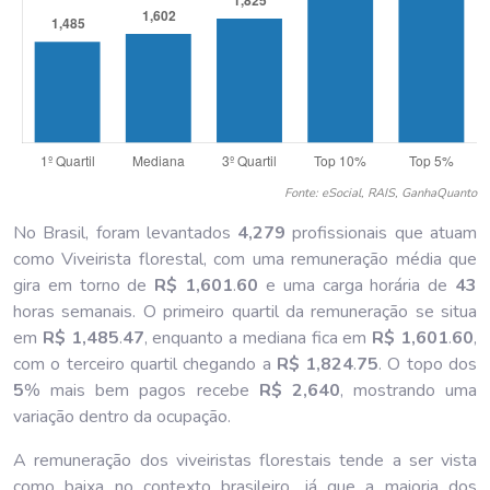
Fonte: eSocial, RAIS, GanhaQuanto
No Brasil, foram levantados
4,279
profissionais que atuam
como Viveirista florestal, com uma remuneração média que
gira em torno de
R$ 1,601
.
60
e uma carga horária de
43
horas semanais. O primeiro quartil da remuneração se situa
em
R$ 1,485
.
47
, enquanto a mediana fica em
R$ 1,601
.
60
,
com o terceiro quartil chegando a
R$ 1,824
.
75
. O topo dos
5
% mais bem pagos recebe
R$ 2,640
, mostrando uma
variação dentro da ocupação.
A remuneração dos viveiristas florestais tende a ser vista
como baixa no contexto brasileiro, já que a maioria dos