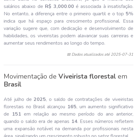
salários abaixo de
R$ 3,000
.
00
é associada à insatisfação.
No entanto, a diferença entre o primeiro quartil e o top
5
%
indica que há espaço para crescimento profissional. Essa
variação sugere que, com dedicação e desenvolvimento de
habilidades, os viveiristas podem alavancar suas carreiras e
aumentar seus rendimentos ao longo do tempo.
📅 Dados atualizados até 2025-07-31
Movimentação de
Viveirista florestal
em
Brasil
Até julho de
202
5
, o saldo de contratações de viveiristas
florestais no Brasil alcançou
165
, um aumento significativo
de
151
em relação ao mesmo período do ano anterior,
quando o saldo era de apenas
14
. Esses números refletem
uma expansão notável na demanda por profissionais nesta
área, sinalizando um crescimento robusto no setor florestal.