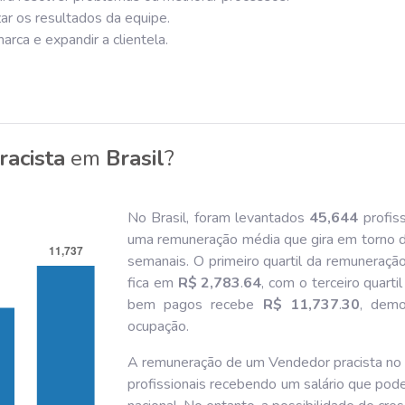
ar os resultados da equipe.
rca e expandir a clientela.
acista
em
Brasil
?
No Brasil, foram levantados
45,644
profis
uma remuneração média que gira em torno 
semanais. O primeiro quartil da remuneraçã
fica em
R$ 2,783
.
64
, com o terceiro quart
bem pagos recebe
R$ 11,737
.
30
, demo
ocupação.
A remuneração de um Vendedor pracista no Br
profissionais recebendo um salário que pod