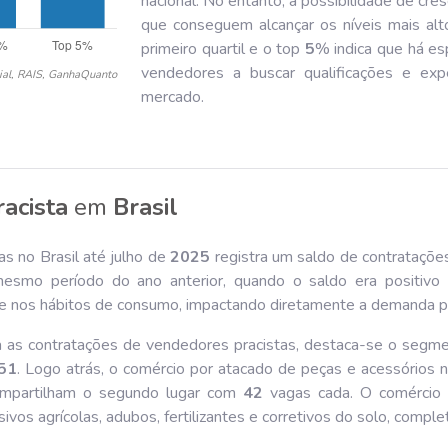
nacional. No entanto, a possibilidade de cr
que conseguem alcançar os níveis mais alt
primeiro quartil e o top
5
% indica que há es
vendedores a buscar qualificações e ex
ial, RAIS, GanhaQuanto
mercado.
acista
em
Brasil
s no Brasil até julho de
202
5
registra um saldo de contrataçõe
mo período do ano anterior, quando o saldo era positiv
 nos hábitos de consumo, impactando diretamente a demanda por
a as contratações de vendedores pracistas, destaca-se o segme
51
. Logo atrás, o comércio por atacado de peças e acessórios 
ompartilham o segundo lugar com
42
vagas cada. O comércio v
vos agrícolas, adubos, fertilizantes e corretivos do solo, comp