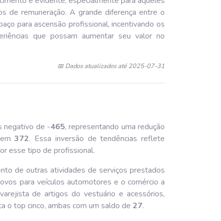
escimento é evidente, especialmente para aqueles
os de remuneração. A grande diferença entre o
paço para ascensão profissional, incentivando os
periências que possam aumentar seu valor no
📅 Dados atualizados até 2025-07-31
s negativo de -
465
, representando uma redução
o em
372
. Essa inversão de tendências reflete
 esse tipo de profissional.
nto de outras atividades de serviços prestados
novos para veículos automotores e o comércio a
arejista de artigos do vestuário e acessórios,
leta o top cinco, ambas com um saldo de
27
.