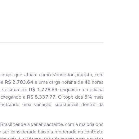
sionais que atuam como Vendedor pracista, com
de
R$ 2,783
.
64
e uma carga horária de
49
horas
o se situa em
R$ 1,778
.
83
, enquanto a mediana
il chegando a
R$ 5,337
.
77
. O topo dos
5
% mais
nstrando uma variação substancial dentro da
asil tende a variar bastante, com a maioria dos
e ser considerado baixo a moderado no contexto