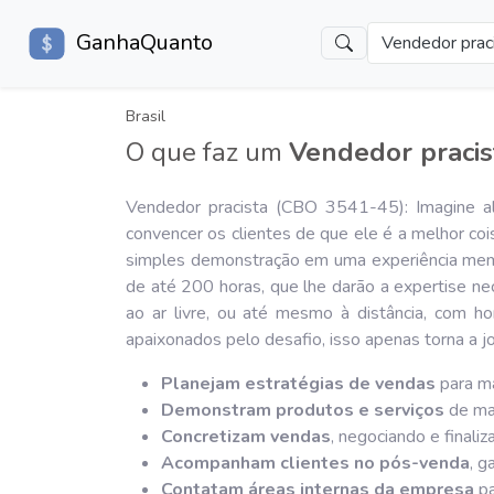
GanhaQuanto
Vendedor prac
Brasil
O que faz um
Vendedor pracis
Vendedor pracista (CBO 3541-45): Imagine 
convencer os clientes de que ele é a melhor co
simples demonstração em uma experiência memo
de até 200 horas, que lhe darão a expertise ne
ao ar livre, ou até mesmo à distância, com h
apaixonados pelo desafio, isso apenas torna a 
Planejam estratégias de vendas
para ma
Demonstram produtos e serviços
de man
Concretizam vendas
, negociando e finali
Acompanham clientes no pós-venda
, g
Contatam áreas internas da empresa
pa