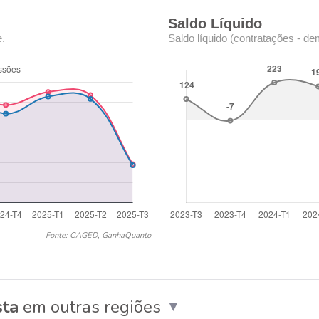
Saldo Líquido
e.
Saldo líquido (contratações - de
Fonte: CAGED, GanhaQuanto
sta
em outras regiões
▼