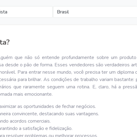
ista
Brasil
ta?
alguém que não só entende profundamente sobre um produto 
isa desde o pão de forma. Esses vendedores são verdadeiros ar
rável. Para entrar nesse mundo, você precisa ter um diploma d
cessária para brilhar. As condições de trabalho variam bastante
orários que raramente seguem uma rotina. E, claro, há a pre
jornada mais emocionante.
ximizar as oportunidades de fechar negócios.
eira convincente, destacando suas vantagens.
zando acordos comerciais.
arantindo a satisfação e fidelização.
ra resolver problemas ou melhorar processos.