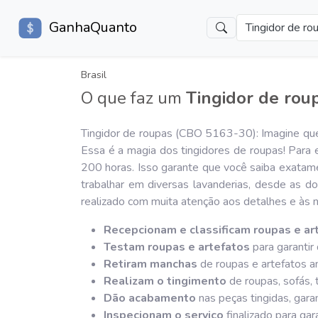
GanhaQuanto
Tingidor de ro
Brasil
O que faz um
Tingidor de rou
Tingidor de roupas (CBO 5163-30): Imagine que 
Essa é a magia dos tingidores de roupas! Para 
200 horas. Isso garante que você saiba exatame
trabalhar em diversas lavanderias, desde as d
realizado com muita atenção aos detalhes e às 
Recepcionam e classificam roupas e ar
Testam roupas e artefatos
para garantir
Retiram manchas
de roupas e artefatos an
Realizam o tingimento
de roupas, sofás, 
Dão acabamento
nas peças tingidas, gara
Inspecionam o serviço
finalizado para gara