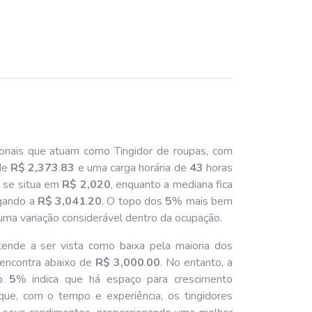
ionais que atuam como Tingidor de roupas, com
de
R$ 2,373
.
83
e uma carga horária de
43
horas
o se situa em
R$ 2,020
, enquanto a mediana fica
egando a
R$ 3,041
.
20
. O topo dos
5
% mais bem
ma variação considerável dentro da ocupação.
ende a ser vista como baixa pela maioria dos
e encontra abaixo de
R$ 3,000
.
00
. No entanto, a
op
5
% indica que há espaço para crescimento
e que, com o tempo e experiência, os tingidores