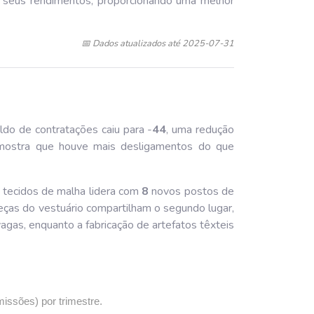
r seus rendimentos, proporcionando uma melhor
📅 Dados atualizados até 2025-07-31
aldo de contratações caiu para -
44
, uma redução
 mostra que houve mais desligamentos do que
e tecidos de malha lidera com
8
novos postos de
eças do vestuário compartilham o segundo lugar,
agas, enquanto a fabricação de artefatos têxteis
missões) por trimestre.