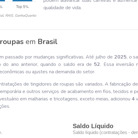
podem alavancar suas carreiras e aumenta
qualidade de vida.
ial, RAIS, GanhaQuanto
 roupas
em
Brasil
em passado por mudanças significativas. Até julho de
202
5
, o s
do ano anterior, quando o saldo era de
52
. Essa inversão
s econômicas ou ajustes na demanda do setor.
ntratações de tingidores de roupas são variados. A fabricação d
 temporária e outros serviços de acabamento em fios, tecidos e p
vestuário em malharias e tricotagens, exceto meias, adicionou
4
v
ções.
Saldo Líquido
e.
Saldo líquido (contratações - de