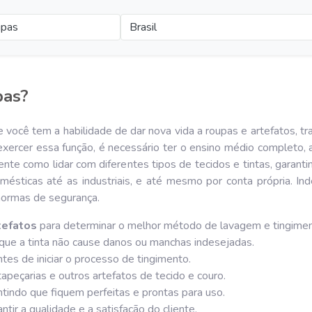
upas
Brasil
pas?
você tem a habilidade de dar nova vida a roupas e artefatos, tr
exercer essa função, é necessário ter o ensino médio completo, a
nte como lidar com diferentes tipos de tecidos e tintas, garant
omésticas até as industriais, e até mesmo por conta própria. I
normas de segurança.
tefatos
para determinar o melhor método de lavagem e tingimen
 que a tinta não cause danos ou manchas indesejadas.
tes de iniciar o processo de tingimento.
tapeçarias e outros artefatos de tecido e couro.
ntindo que fiquem perfeitas e prontas para uso.
ntir a qualidade e a satisfação do cliente.