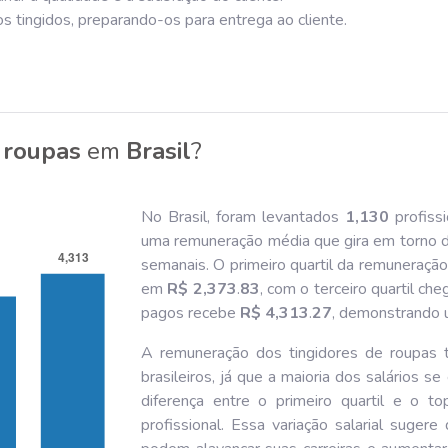
s tingidos, preparando-os para entrega ao cliente.
 roupas
em
Brasil
?
No Brasil, foram levantados
1,130
profiss
uma remuneração média que gira em torno 
semanais. O primeiro quartil da remuneraçã
em
R$ 2,373
.
83
, com o terceiro quartil ch
pagos recebe
R$ 4,313
.
27
, demonstrando u
A remuneração dos tingidores de roupas t
brasileiros, já que a maioria dos salários s
diferença entre o primeiro quartil e o t
profissional. Essa variação salarial suger