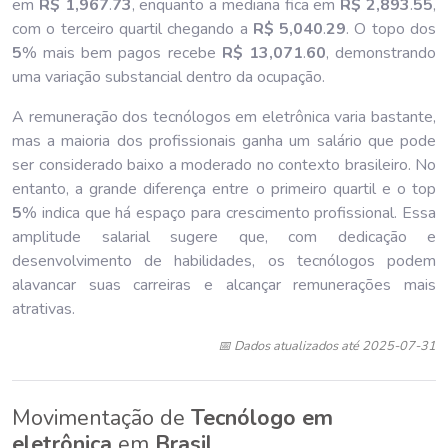
em
R$ 1,967
.
73
, enquanto a mediana fica em
R$ 2,893
.
55
,
com o terceiro quartil chegando a
R$ 5,040
.
29
. O topo dos
5
% mais bem pagos recebe
R$ 13,071
.
60
, demonstrando
uma variação substancial dentro da ocupação.
A remuneração dos tecnólogos em eletrônica varia bastante,
mas a maioria dos profissionais ganha um salário que pode
ser considerado baixo a moderado no contexto brasileiro. No
entanto, a grande diferença entre o primeiro quartil e o top
5
% indica que há espaço para crescimento profissional. Essa
amplitude salarial sugere que, com dedicação e
desenvolvimento de habilidades, os tecnólogos podem
alavancar suas carreiras e alcançar remunerações mais
atrativas.
📅 Dados atualizados até 2025-07-31
Movimentação de
Tecnólogo em
eletrônica
em
Brasil