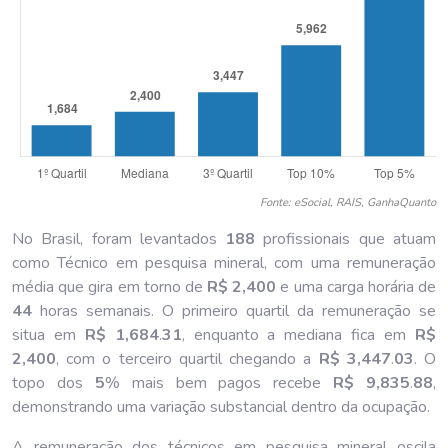
Fonte: eSocial, RAIS, GanhaQuanto
No Brasil, foram levantados
188
profissionais que atuam
como Técnico em pesquisa mineral, com uma remuneração
média que gira em torno de
R$ 2,400
e uma carga horária de
44
horas semanais. O primeiro quartil da remuneração se
situa em
R$ 1,684
.
31
, enquanto a mediana fica em
R$
2,400
, com o terceiro quartil chegando a
R$ 3,447
.
03
. O
topo dos
5
% mais bem pagos recebe
R$ 9,835
.
88
,
demonstrando uma variação substancial dentro da ocupação.
A remuneração dos técnicos em pesquisa mineral oscila