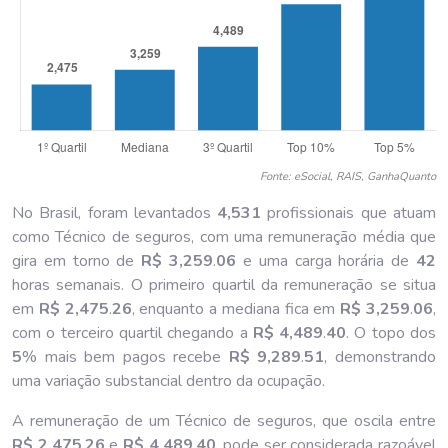
Fonte: eSocial, RAIS, GanhaQuanto
No Brasil, foram levantados
4,531
profissionais que atuam
como Técnico de seguros, com uma remuneração média que
gira em torno de
R$ 3,259
.
06
e uma carga horária de
42
horas semanais. O primeiro quartil da remuneração se situa
em
R$ 2,475
.
26
, enquanto a mediana fica em
R$ 3,259
.
06
,
com o terceiro quartil chegando a
R$ 4,489
.
40
. O topo dos
5
% mais bem pagos recebe
R$ 9,289
.
51
, demonstrando
uma variação substancial dentro da ocupação.
A remuneração de um Técnico de seguros, que oscila entre
R$ 2,475
.
26
e
R$ 4,489
.
40
, pode ser considerada razoável