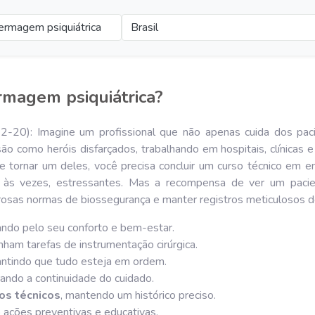
ermagem psiquiátrica
Brasil
rmagem psiquiátrica?
22-20): Imagine um profissional que não apenas cuida dos p
 como heróis disfarçados, trabalhando em hospitais, clínicas e
 se tornar um deles, você precisa concluir um curso técnico em
e, às vezes, estressantes. Mas a recompensa de ver um pacie
orosas normas de biossegurança e manter registros meticulosos d
lando pelo seu conforto e bem-estar.
am tarefas de instrumentação cirúrgica.
rantindo que tudo esteja em ordem.
rando a continuidade do cuidado.
os técnicos
, mantendo um histórico preciso.
o ações preventivas e educativas.