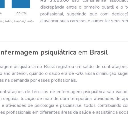
R$ 3,000
.
00
são comumente associado
discrepância entre o primeiro quartil e o 
profissional, sugerindo que com dedicaç
alavancar suas carreiras e aumentar seus re
ial, RAIS, GanhaQuanto
enfermagem psiquiátrica
em
Brasil
agem psiquiátrica no Brasil registrou um saldo de contratações
ano anterior, quando o saldo era de -
36
. Essa diminuição sug
s na demanda por esses profissionais.
ontratações de técnicos de enfermagem psiquiátrica são varia
 seguida, locação de mão de obra temporária, atividades de ap
, e atividades de psicologia e psicanálise, todos contribuindo
s profissionais em diferentes áreas da saúde e assistência socia