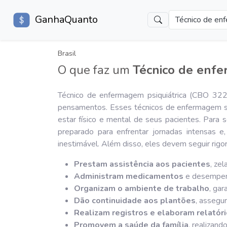
GanhaQuanto
Técnico de enf
Brasil
O que faz um
Técnico de enfe
Técnico de enfermagem psiquiátrica (CBO 32
pensamentos. Esses técnicos de enfermagem são
estar físico e mental de seus pacientes. Para
preparado para enfrentar jornadas intensas 
inestimável. Além disso, eles devem seguir rig
Prestam assistência aos pacientes
, ze
Administram medicamentos
e desempenh
Organizam o ambiente de trabalho
, ga
Dão continuidade aos plantões
, assegu
Realizam registros e elaboram relatóri
Promovem a saúde da família
, realizand