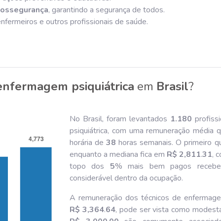
iossegurança
, garantindo a segurança de todos.
nfermeiros e outros profissionais de saúde.
enfermagem psiquiátrica
em
Brasil
?
No Brasil, foram levantados
1.180
profiss
psiquiátrica, com uma remuneração média 
horária de
38
horas semanais. O primeiro q
enquanto a mediana fica em
R$ 2,811
.
31
, 
topo dos
5
% mais bem pagos rece
considerável dentro da ocupação.
A remuneração dos técnicos de enfermagem
R$ 3,364
.
64
, pode ser vista como modesta 