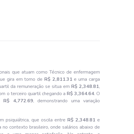
ionais que atuam como Técnico de enfermagem
que gira em torno de
R$ 2,811
.
31
e uma carga
uartil da remuneração se situa em
R$ 2,348
.
81
,
com o terceiro quartil chegando a
R$ 3,364
.
64
. O
be
R$ 4,772
.
69
, demonstrando uma variação
 psiquiátrica, que oscila entre
R$ 2,348
.
81
e
no contexto brasileiro, onde salários abaixo de