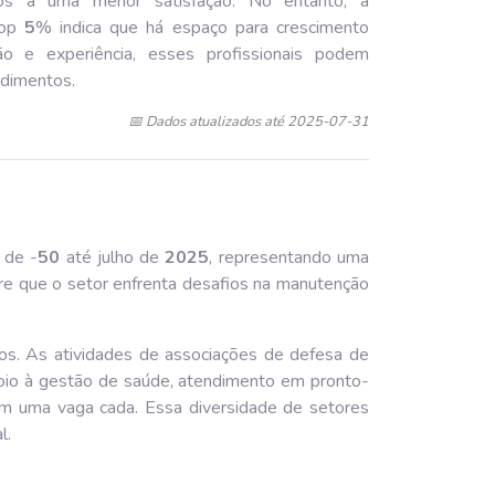
s a uma menor satisfação. No entanto, a
top
5
% indica que há espaço para crescimento
ão e experiência, esses profissionais podem
ndimentos.
📅 Dados atualizados até 2025-07-31
 de -
50
até julho de
202
5
, representando uma
ere que o setor enfrenta desafios na manutenção
dos. As atividades de associações de defesa de
oio à gestão de saúde, atendimento em pronto-
 com uma vaga cada. Essa diversidade de setores
l.