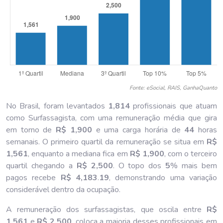
Fonte: eSocial, RAIS, GanhaQuanto
No Brasil, foram levantados
1,814
profissionais que atuam
como Surfassagista, com uma remuneração média que gira
em torno de
R$ 1,900
e uma carga horária de
44
horas
semanais. O primeiro quartil da remuneração se situa em
R$
1,561
, enquanto a mediana fica em
R$ 1,900
, com o terceiro
quartil chegando a
R$ 2,500
. O topo dos
5
% mais bem
pagos recebe
R$ 4,183
.
19
, demonstrando uma variação
considerável dentro da ocupação.
A remuneração dos surfassagistas, que oscila entre
R$
1,561
e
R$ 2,500
, coloca a maioria desses profissionais em