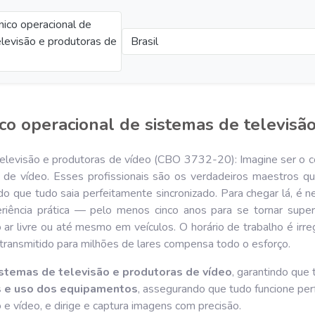
nico operacional de
levisão e produtoras de
Brasil
co operacional de sistemas de televisã
televisão e produtoras de vídeo (CBO 3732-20): Imagine ser o 
de vídeo. Esses profissionais são os verdadeiros maestros qu
o que tudo saia perfeitamente sincronizado. Para chegar lá, é ne
riência prática — pelo menos cinco anos para se tornar super
ar livre ou até mesmo em veículos. O horário de trabalho é irregu
ransmitido para milhões de lares compensa todo o esforço.
stemas de televisão e produtoras de vídeo
, garantindo que
os e uso dos equipamentos
, assegurando que tudo funcione per
o e vídeo, e dirige e captura imagens com precisão.