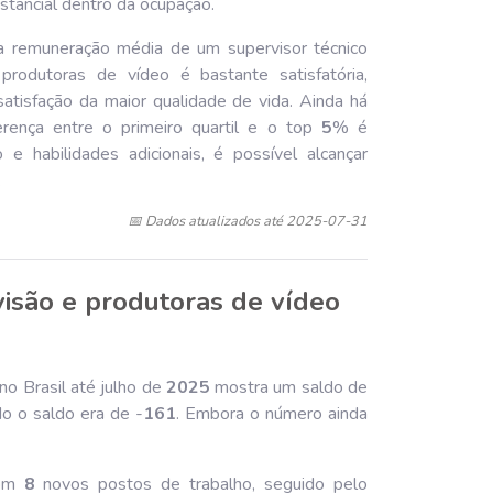
stancial dentro da ocupação.
, a remuneração média de um supervisor técnico
produtoras de vídeo é bastante satisfatória,
satisfação da maior qualidade de vida. Ainda há
erença entre o primeiro quartil e o top
5
% é
 e habilidades adicionais, é possível alcançar
.
📅 Dados atualizados até 2025-07-31
visão e produtoras de vídeo
no Brasil até julho de
202
5
mostra um saldo de
 o saldo era de -
161
. Embora o número ainda
com
8
novos postos de trabalho, seguido pelo