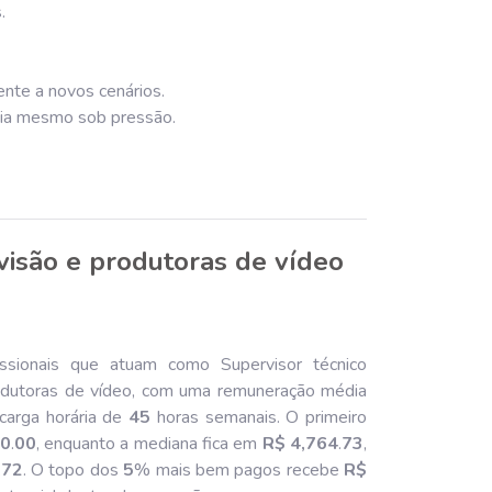
.
ente a novos cenários.
ncia mesmo sob pressão.
visão e produtoras de vídeo
ssionais que atuam como Supervisor técnico
rodutoras de vídeo, com uma remuneração média
arga horária de
45
horas semanais. O primeiro
00
.
00
, enquanto a mediana fica em
R$ 4,764
.
73
,
.
72
. O topo dos
5
% mais bem pagos recebe
R$