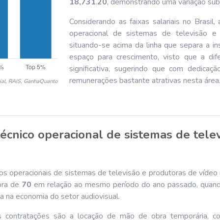
18,731
.
20
, demonstrando uma variação sub
Considerando as faixas salariais no Brasil
operacional de sistemas de televisão e 
situando-se acima da linha que separa a in
espaço para crescimento, visto que a dif
significativa, sugerindo que com dedicação
remunerações bastante atrativas nesta área
ial, RAIS, GanhaQuanto
técnico operacional de sistemas de tele
os operacionais de sistemas de televisão e produtoras de vídeo 
ora de
70
em relação ao mesmo período do ano passado, quando
va na economia do setor audiovisual.
as contratações são a locação de mão de obra temporária, 