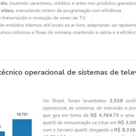
udio
, inserindo caracteres, créditos e artes nos produtos gravados
 vídeo
, executando roteiro de programação com eficiência.
o transmissão e recepção de sinais de TV.
de estúdios internos até locais ao ar livre, adaptando-se rapidam
 turnos noturnos e finais de semana, mantendo a calma e a eficiê
técnico operacional de sistemas de tele
No Brasil, foram levantados
2,538
profi
operacional de sistemas de televisão e p
que gira em torno de
R$ 4,764
.
73
e uma c
quartil da remuneração se situa em
R$ 3,0
com o terceiro quartil chegando a
R$ 8,316