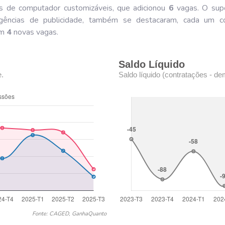
s de computador customizáveis, que adicionou
6
vagas. O supo
 agências de publicidade, também se destacaram, cada um
om
4
novas vagas.
Saldo Líquido
e.
Saldo líquido (contratações - de
Fonte: CAGED, GanhaQuanto