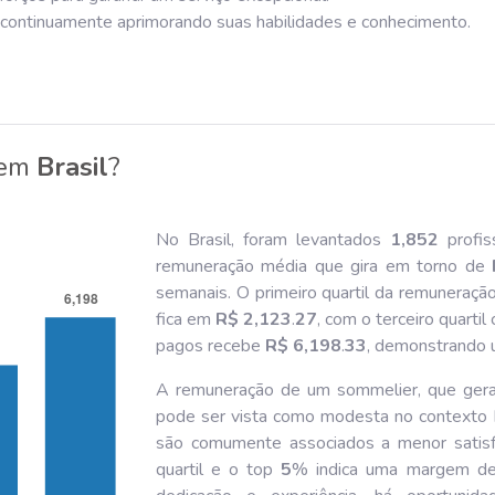
, continuamente aprimorando suas habilidades e conhecimento.
em
Brasil
?
No Brasil, foram levantados
1,852
profis
remuneração média que gira em torno de
semanais. O primeiro quartil da remuneraçã
fica em
R$ 2,123
.
27
, com o terceiro quarti
pagos recebe
R$ 6,198
.
33
, demonstrando u
A remuneração de um sommelier, que gera
pode ser vista como modesta no contexto br
são comumente associados a menor satisfa
quartil e o top
5
% indica uma margem de 