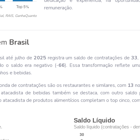
dedicação e experiência, há oportunida
remuneração.
ial, RAIS, GanhaQuanto
em
Brasil
il até julho de
202
5
registra um saldo de contratações de
33
,
 o saldo era negativo (-
66
). Essa transformação reflete u
nhos e bebidas.
onda de contratações são os restaurantes e similares, com
13
no
atacadista de bebidas também se destaca, com outro saldo 
o atacadista de produtos alimentícios completam o top cinco, co
Saldo Líquido
e.
Saldo líquido (contratações - de