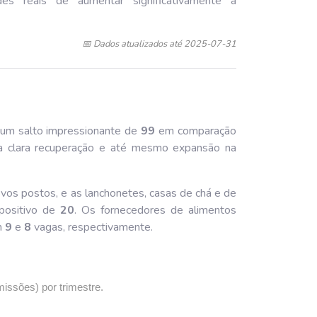
des reais de aumentar significativamente a
📅 Dados atualizados até 2025-07-31
 um salto impressionante de
99
em comparação
ma clara recuperação e até mesmo expansão na
vos postos, e as lanchonetes, casas de chá e de
positivo de
20
. Os fornecedores de alimentos
m
9
e
8
vagas, respectivamente.
missões) por trimestre.