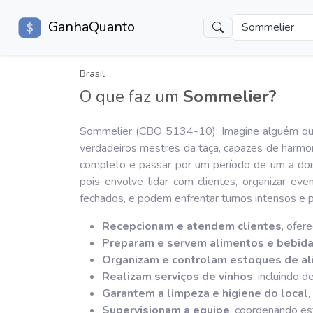
GanhaQuanto
Sommelier
Brasil
O que faz um
Sommelier?
Sommelier (CBO 5134-10): Imagine alguém que 
verdadeiros mestres da taça, capazes de harmon
completo e passar por um período de um a dois
pois envolve lidar com clientes, organizar e
fechados, e podem enfrentar turnos intensos e p
Recepcionam e atendem clientes
, ofer
Preparam e servem alimentos e bebid
Organizam e controlam estoques de al
Realizam serviços de vinhos
, incluindo 
Garantem a limpeza e higiene do local
Supervisionam a equipe
, coordenando esf