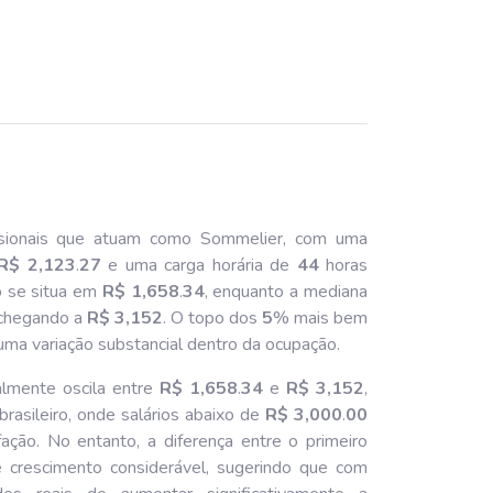
sionais que atuam como Sommelier, com uma
R$ 2,123
.
27
e uma carga horária de
44
horas
o se situa em
R$ 1,658
.
34
, enquanto a mediana
l chegando a
R$ 3,152
. O topo dos
5
% mais bem
ma variação substancial dentro da ocupação.
lmente oscila entre
R$ 1,658
.
34
e
R$ 3,152
,
asileiro, onde salários abaixo de
R$ 3,000
.
00
ção. No entanto, a diferença entre o primeiro
crescimento considerável, sugerindo que com