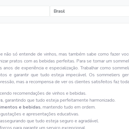
Brasil
não só entende de vinhos, mas também sabe como fazer você a
izar pratos com as bebidas perfeitas. Para se tornar um sommel
 anos de experiência e especialização. Trabalhar como sommeli
ventos e garantir que tudo esteja impecável. Os sommeliers 
ressão, mas a recompensa de ver os clientes satisfeitos faz toda
ecendo recomendações de vinhos e bebidas.
as
, garantindo que tudo esteja perfeitamente harmonizado.
imentos e bebidas
, mantendo tudo em ordem.
degustações e apresentações educativas.
, assegurando que tudo esteja seguro e agradável.
orços para garantir um serviço excepcional.