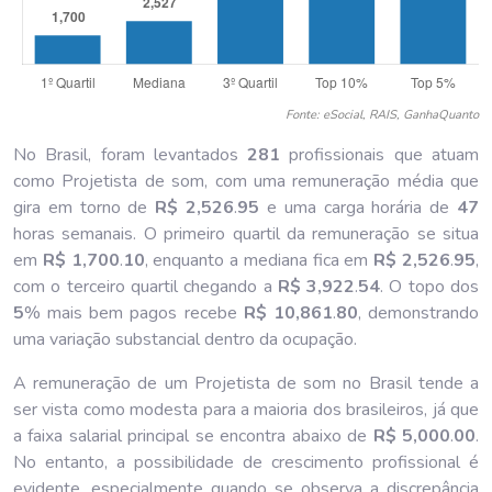
Fonte: eSocial, RAIS, GanhaQuanto
No Brasil, foram levantados
281
profissionais que atuam
como Projetista de som, com uma remuneração média que
gira em torno de
R$ 2,526
.
95
e uma carga horária de
47
horas semanais. O primeiro quartil da remuneração se situa
em
R$ 1,700
.
10
, enquanto a mediana fica em
R$ 2,526
.
95
,
com o terceiro quartil chegando a
R$ 3,922
.
54
. O topo dos
5
% mais bem pagos recebe
R$ 10,861
.
80
, demonstrando
uma variação substancial dentro da ocupação.
A remuneração de um Projetista de som no Brasil tende a
ser vista como modesta para a maioria dos brasileiros, já que
a faixa salarial principal se encontra abaixo de
R$ 5,000
.
00
.
No entanto, a possibilidade de crescimento profissional é
evidente, especialmente quando se observa a discrepância