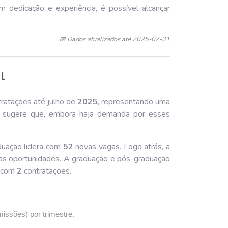
m dedicação e experiência, é possível alcançar
.
📅 Dados atualizados até 2025-07-31
l
ratações até julho de
202
5
, representando uma
o sugere que, embora haja demanda por esses
aduação lidera com
52
novas vagas. Logo atrás, a
s oportunidades. A graduação e pós-graduação
, com
2
contratações.
missões) por trimestre.