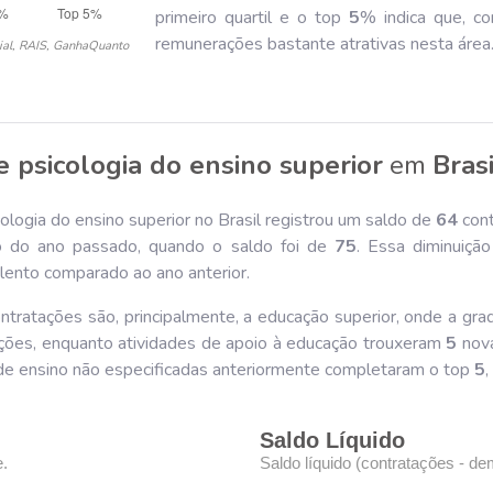
primeiro quartil e o top
5
% indica que, co
remunerações bastante atrativas nesta área
ial, RAIS, GanhaQuanto
e psicologia do ensino superior
em
Brasi
logia do ensino superior no Brasil registrou um saldo de
64
cont
 do ano passado, quando o saldo foi de
75
. Essa diminuiçã
 lento comparado ao ano anterior.
ntratações são, principalmente, a educação superior, onde a gr
ções, enquanto atividades de apoio à educação trouxeram
5
nova
 de ensino não especificadas anteriormente completaram o top
5
Saldo Líquido
e.
Saldo líquido (contratações - de