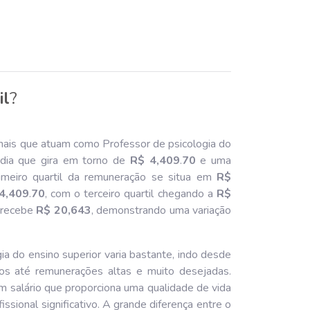
il
?
nais que atuam como Professor de psicologia do
dia que gira em torno de
R$ 4,409
.
70
e uma
imeiro quartil da remuneração se situa em
R$
4,409
.
70
, com o terceiro quartil chegando a
R$
 recebe
R$ 20,643
, demonstrando uma variação
a do ensino superior varia bastante, indo desde
os até remunerações altas e muito desejadas.
m salário que proporciona uma qualidade de vida
ssional significativo. A grande diferença entre o