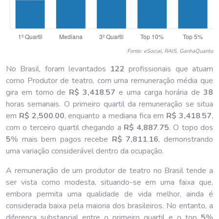
Fonte: eSocial, RAIS, GanhaQuanto
No Brasil, foram levantados
122
profissionais que atuam
como Produtor de teatro, com uma remuneração média que
gira em torno de
R$ 3,418
.
57
e uma carga horária de
38
horas semanais. O primeiro quartil da remuneração se situa
em
R$ 2,500
.
00
, enquanto a mediana fica em
R$ 3,418
.
57
,
com o terceiro quartil chegando a
R$ 4,887
.
75
. O topo dos
5
% mais bem pagos recebe
R$ 7,811
.
16
, demonstrando
uma variação considerável dentro da ocupação.
A remuneração de um produtor de teatro no Brasil tende a
ser vista como modesta, situando-se em uma faixa que,
embora permita uma qualidade de vida melhor, ainda é
considerada baixa pela maioria dos brasileiros. No entanto, a
diferença substancial entre o primeiro quartil e o top
5
%