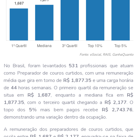
Fonte: eSocial, RAIS, GanhaQuanto
No Brasil, foram levantados
531
profissionais que atuam
como Preparador de couros curtidos, com uma remuneração
média que gira em torno de
R$ 1,877
.
35
e uma carga horária
de
44
horas semanais. O primeiro quartil da remuneração se
situa em
R$ 1,687
, enquanto a mediana fica em
R$
1,877
.
35
, com o terceiro quartil chegando a
R$ 2,177
. O
topo dos
5
% mais bem pagos recebe
R$ 2,743
.
76
,
demonstrando uma variação dentro da ocupação.
A remuneração dos preparadores de couros curtidos, que
oscila entre
R$ 1,687
e
R$ 2,177
, enquadra-se na faixa de