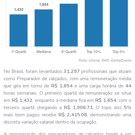
Fonte: eSocial, RAIS, GanhaQuanto
No Brasil, foram levantados
31,297
profissionais que atuam
como Preparador de calçados, com uma remuneração média
que gira em torno de
R$ 1,654
e uma carga horária de
44
horas semanais. O primeiro quartil da remuneração se situa
em
R$ 1,432
, enquanto a mediana fica em
R$ 1,654
, com o
terceiro quartil chegando a
R$ 1,906
.
71
. O topo dos
5
%
mais bem pagos recebe
R$ 2,415
.
08
, demonstrando uma
discreta variação salarial dentro da ocupação.
A remuneração dos preparadores de calçados tende a ser