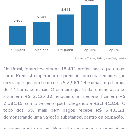
Fonte: eSocial, RAIS, GanhaQuanto
No Brasil, foram levantados
18,411
profissionais que atuam
como Prensista (operador de prensa), com uma remuneração
média que gira em torno de
R$ 2,581
.
19
e uma carga horária
de
44
horas semanais. O primeiro quartil da remuneração se
situa em
R$ 2,127
.
32
, enquanto a mediana fica em
R$
2,581
.
19
, com o terceiro quartil chegando a
R$ 3,413
.
58
. O
topo dos
5
% mais bem pagos recebe
R$ 5,403
.
21
,
demonstrando uma variação substancial dentro da ocupação.
A remuneração de um Prensista (operador de prensa) no