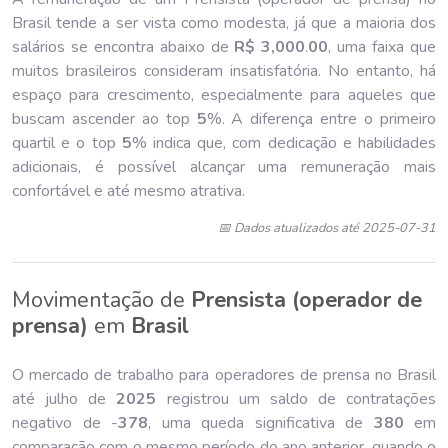
Brasil tende a ser vista como modesta, já que a maioria dos
salários se encontra abaixo de
R$ 3,000
.
00
, uma faixa que
muitos brasileiros consideram insatisfatória. No entanto, há
espaço para crescimento, especialmente para aqueles que
buscam ascender ao top
5
%. A diferença entre o primeiro
quartil e o top
5
% indica que, com dedicação e habilidades
adicionais, é possível alcançar uma remuneração mais
confortável e até mesmo atrativa.
📅 Dados atualizados até 2025-07-31
Movimentação de
Prensista (operador de
prensa)
em
Brasil
O mercado de trabalho para operadores de prensa no Brasil
até julho de
202
5
registrou um saldo de contratações
negativo de -
378
, uma queda significativa de
380
em
comparação com o mesmo período do ano anterior, quando o