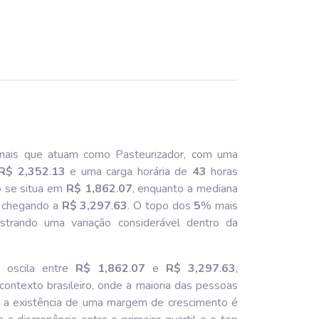
onais que atuam como Pasteurizador, com uma
R$ 2,352
.
13
e uma carga horária de
43
horas
o se situa em
R$ 1,862
.
07
, enquanto a mediana
il chegando a
R$ 3,297
.
63
. O topo dos
5
% mais
strando uma variação considerável dentro da
e oscila entre
R$ 1,862
.
07
e
R$ 3,297
.
63
,
contexto brasileiro, onde a maioria das pessoas
o, a existência de uma margem de crescimento é