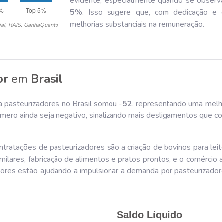
evidente, especialmente quando se observa 
5
%. Isso sugere que, com dedicação e d
melhorias substanciais na remuneração.
ial, RAIS, GanhaQuanto
or
em
Brasil
ra pasteurizadores no Brasil somou -
52
, representando uma mel
mero ainda seja negativo, sinalizando mais desligamentos que c
tratações de pasteurizadores são a criação de bovinos para leite
ilares, fabricação de alimentos e pratos prontos, e o comércio a
ores estão ajudando a impulsionar a demanda por pasteurizadores
Saldo Líquido