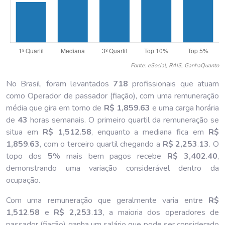
Fonte: eSocial, RAIS, GanhaQuanto
No Brasil, foram levantados
718
profissionais que atuam
como Operador de passador (fiação), com uma remuneração
média que gira em torno de
R$ 1,859
.
63
e uma carga horária
de
43
horas semanais. O primeiro quartil da remuneração se
situa em
R$ 1,512
.
58
, enquanto a mediana fica em
R$
1,859
.
63
, com o terceiro quartil chegando a
R$ 2,253
.
13
. O
topo dos
5
% mais bem pagos recebe
R$ 3,402
.
40
,
demonstrando uma variação considerável dentro da
ocupação.
Com uma remuneração que geralmente varia entre
R$
1,512
.
58
e
R$ 2,253
.
13
, a maioria dos operadores de
passador (fiação) ganha um salário que pode ser considerado