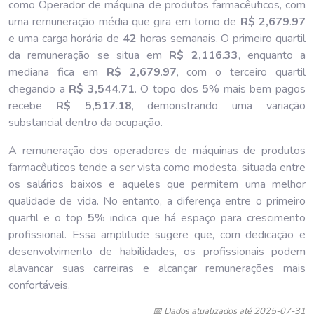
como Operador de máquina de produtos farmacêuticos, com
uma remuneração média que gira em torno de
R$ 2,679
.
97
e uma carga horária de
42
horas semanais. O primeiro quartil
da remuneração se situa em
R$ 2,116
.
33
, enquanto a
mediana fica em
R$ 2,679
.
97
, com o terceiro quartil
chegando a
R$ 3,544
.
71
. O topo dos
5
% mais bem pagos
recebe
R$ 5,517
.
18
, demonstrando uma variação
substancial dentro da ocupação.
A remuneração dos operadores de máquinas de produtos
farmacêuticos tende a ser vista como modesta, situada entre
os salários baixos e aqueles que permitem uma melhor
qualidade de vida. No entanto, a diferença entre o primeiro
quartil e o top
5
% indica que há espaço para crescimento
profissional. Essa amplitude sugere que, com dedicação e
desenvolvimento de habilidades, os profissionais podem
alavancar suas carreiras e alcançar remunerações mais
confortáveis.
📅 Dados atualizados até 2025-07-31