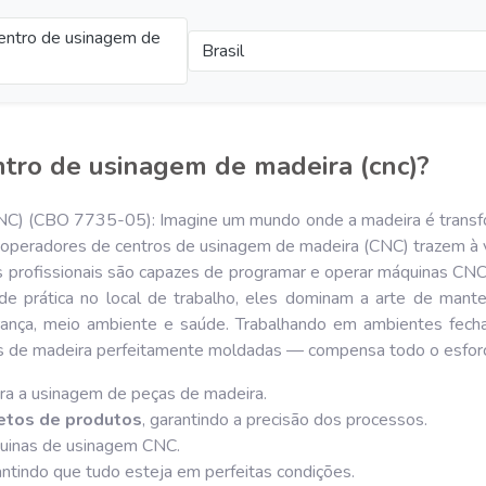
entro de usinagem de
Brasil
tro de usinagem de madeira (cnc)?
NC) (CBO 7735-05): Imagine um mundo onde a madeira é transfor
s operadores de centros de usinagem de madeira (CNC) trazem à
s profissionais são capazes de programar e operar máquinas CNC,
 prática no local de trabalho, eles dominam a arte de mante
ança, meio ambiente e saúde. Trabalhando em ambientes fechad
ças de madeira perfeitamente moldadas — compensa todo o esfor
ra a usinagem de peças de madeira.
jetos de produtos
, garantindo a precisão dos processos.
inas de usinagem CNC.
antindo que tudo esteja em perfeitas condições.