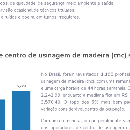
icos
, de qualidade, de segurança, meio ambiente e saúde.
rvisão ocasional de técnicos titulares.
s a ruídos e poeira, em turnos irregulares.
 centro de usinagem de madeira (cnc)
No Brasil, foram levantados
1.195
profiss
usinagem de madeira (cnc), com uma remun
e uma carga horária de
44
horas semanais. O
2,242
.
99
, enquanto a mediana fica em
R$ 
3,570
.
40
. O topo dos
5
% mais bem pa
variação considerável dentro da ocupação.
Com uma remuneração que geralmente var
dos operadores de centro de usinagem de 