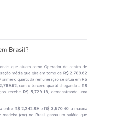
em
Brasil
?
ionais que atuam como Operador de centro de
eração média que gira em torno de
R$ 2,789
.
62
 primeiro quartil da remuneração se situa em
R$
2,789
.
62
, com o terceiro quartil chegando a
R$
gos recebe
R$ 5,729
.
18
, demonstrando uma
ia entre
R$ 2,242
.
99
e
R$ 3,570
.
40
, a maioria
madeira (cnc) no Brasil ganha um salário que