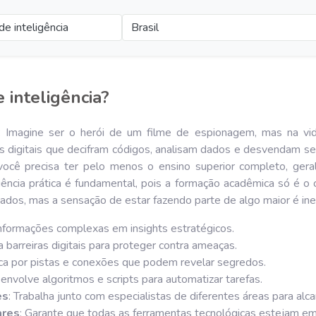
 de inteligência
Brasil
e inteligência?
): Imagine ser o herói de um filme de espionagem, mas na vida
ves digitais que decifram códigos, analisam dados e desvendam s
você precisa ter pelo menos o ensino superior completo, ger
iência prática é fundamental, pois a formação acadêmica só é o
iados, mas a sensação de estar fazendo parte de algo maior é ine
informações complexas em insights estratégicos.
ia barreiras digitais para proteger contra ameaças.
ca por pistas e conexões que podem revelar segredos.
envolve algoritmos e scripts para automatizar tarefas.
es
: Trabalha junto com especialistas de diferentes áreas para alc
ares
: Garante que todas as ferramentas tecnológicas estejam em