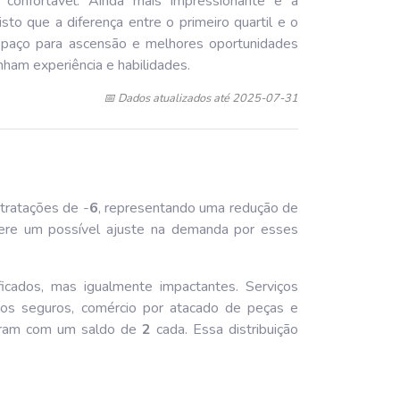
 confortável. Ainda mais impressionante é a
isto que a diferença entre o primeiro quartil e o
spaço para ascensão e melhores oportunidades
nham experiência e habilidades.
📅 Dados atualizados até 2025-07-31
tratações de -
6
, representando uma redução de
gere um possível ajuste na demanda por esses
ficados, mas igualmente impactantes. Serviços
 dos seguros, comércio por atacado de peças e
ideram com um saldo de
2
cada. Essa distribuição