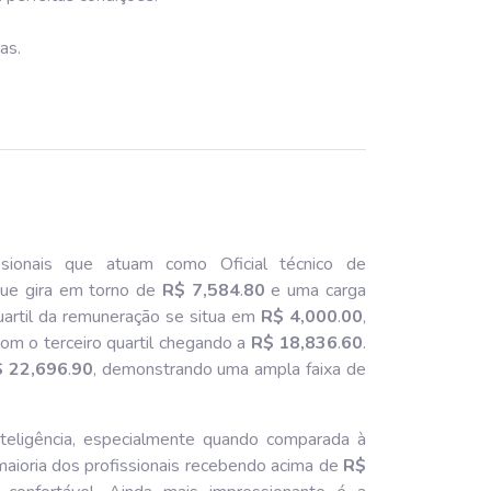
as.
sionais que atuam como Oficial técnico de
que gira em torno de
R$ 7,584
.
80
e uma carga
uartil da remuneração se situa em
R$ 4,000
.
00
,
com o terceiro quartil chegando a
R$ 18,836
.
60
.
 22,696
.
90
, demonstrando uma ampla faixa de
nteligência, especialmente quando comparada à
 maioria dos profissionais recebendo acima de
R$