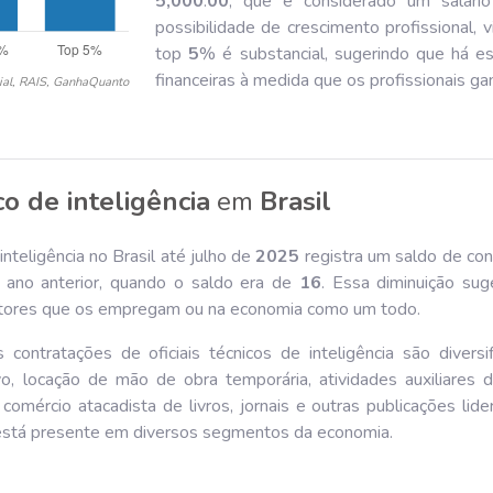
5,000
.
00
, que é considerado um salário
possibilidade de crescimento profissional, v
top
5
% é substancial, sugerindo que há e
financeiras à medida que os profissionais ga
ial, RAIS, GanhaQuanto
co de inteligência
em
Brasil
inteligência no Brasil até julho de
202
5
registra um saldo de con
no anterior, quando o saldo era de
16
. Essa diminuição su
 setores que os empregam ou na economia como um todo.
contratações de oficiais técnicos de inteligência são diversi
ivo, locação de mão de obra temporária, atividades auxiliares
comércio atacadista de livros, jornais e outras publicações l
 está presente em diversos segmentos da economia.