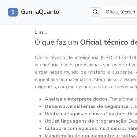
GanhaQuanto
Oficial técnico
Brasil
O que faz um
Oficial técnico d
Oficial técnico de inteligência (CBO 2429-10
inteligência. Esses profissionais são os deteti
entrar nesse mundo de mistério e suspense, 
engenharia ou matemática. Além disso, a exper
exigentes, com muitas horas extras e turnos var
Analisa e interpreta dados
: Transforma 
Desenvolve sistemas de segurança
: Cr
Realiza pesquisas e investigações
: Bus
Utiliza linguagens de programação
: Des
Colabora com equipes multidisciplinar
Manutenção de equipamentos e softw