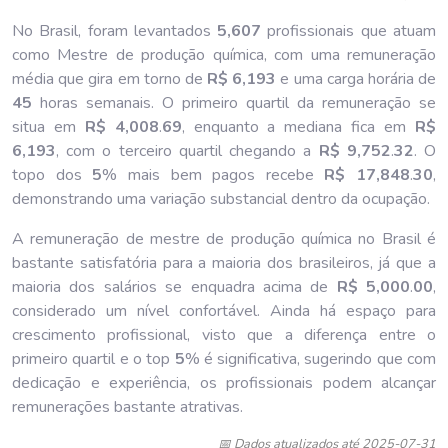
No Brasil, foram levantados
5,607
profissionais que atuam
como Mestre de produção química, com uma remuneração
média que gira em torno de
R$ 6,193
e uma carga horária de
45
horas semanais. O primeiro quartil da remuneração se
situa em
R$ 4,008
.
69
, enquanto a mediana fica em
R$
6,193
, com o terceiro quartil chegando a
R$ 9,752
.
32
. O
topo dos
5
% mais bem pagos recebe
R$ 17,848
.
30
,
demonstrando uma variação substancial dentro da ocupação.
A remuneração de mestre de produção química no Brasil é
bastante satisfatória para a maioria dos brasileiros, já que a
maioria dos salários se enquadra acima de
R$ 5,000
.
00
,
considerado um nível confortável. Ainda há espaço para
crescimento profissional, visto que a diferença entre o
primeiro quartil e o top
5
% é significativa, sugerindo que com
dedicação e experiência, os profissionais podem alcançar
remunerações bastante atrativas.
📅 Dados atualizados até 2025-07-31