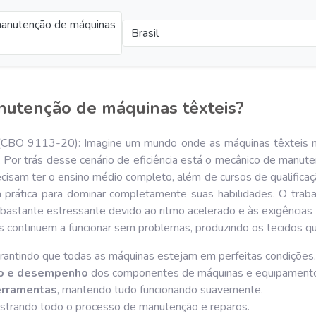
anutenção de máquinas
Brasil
utenção de máquinas têxteis?
(CBO 9113-20): Imagine um mundo onde as máquinas têxteis nun
s. Por trás desse cenário de eficiência está o mecânico de manute
cisam ter o ensino médio completo, além de cursos de qualifica
a prática para dominar completamente suas habilidades. O trab
 bastante estressante devido ao ritmo acelerado e às exigência
as continuem a funcionar sem problemas, produzindo os tecidos 
arantindo que todas as máquinas estejam em perfeitas condições.
to e desempenho
dos componentes de máquinas e equipament
erramentas
, mantendo tudo funcionando suavemente.
gistrando todo o processo de manutenção e reparos.