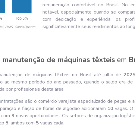
remuneração confortável no Brasil. No 
notável, especialmente quando se compara
com dedicação e experiência, os prof
significativamente seus rendimentos ao longo
ial, RAIS, GanhaQuanto
 manutenção de máquinas têxteis
em
B
anutenção de máquinas têxteis no Brasil até julho de
202
o ao mesmo período do ano passado, quando o saldo era de 
a por profissionais desta área.
ntratações são o comércio varejista especializado de peças e a
paração e fiação de fibras de algodão adicionaram
10
vagas. O 
, com
9
novas oportunidades. Os setores de organização logístic
top
5
, ambos com
5
vagas cada.