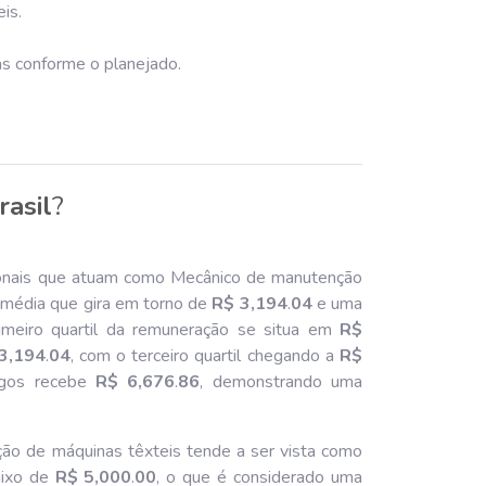
is.
as conforme o planejado.
rasil
?
onais que atuam como Mecânico de manutenção
 média que gira em torno de
R$ 3,194
.
04
e uma
imeiro quartil da remuneração se situa em
R$
3,194
.
04
, com o terceiro quartil chegando a
R$
gos recebe
R$ 6,676
.
86
, demonstrando uma
o de máquinas têxteis tende a ser vista como
aixo de
R$ 5,000
.
00
, o que é considerado uma