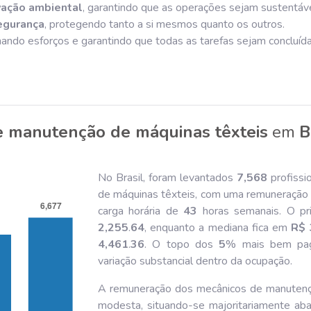
vação ambiental
, garantindo que as operações sejam sustentáve
egurança
, protegendo tanto a si mesmos quanto os outros.
nando esforços e garantindo que todas as tarefas sejam concluíd
e manutenção de máquinas têxteis
em
B
No Brasil, foram levantados
7,568
profissi
de máquinas têxteis, com uma remuneração
carga horária de
43
horas semanais. O pr
2,255
.
64
, enquanto a mediana fica em
R$ 
4,461
.
36
. O topo dos
5
% mais bem pa
variação substancial dentro da ocupação.
A remuneração dos mecânicos de manutençã
modesta, situando-se majoritariamente ab