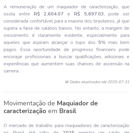
A remuneração de um maquiador de caracterização, que
oscila entre
R$ 2,604
.
07
e
R$ 5,697
.
03
, pode ser
considerada confortável para a maioria dos brasileiros, já que
supera a faixa de salários baixos. No entanto, a margem de
crescimento é claramente evidente, especialmente para
aqueles que aspiram alcançar o topo dos
5
% mais bem
pagos. Essa oportunidade de progresso financeiro pode
encorajar profissionais a buscar qualificações adicionais e
experiências que aumentem suas chances de ascensão na
carreira.
📅 Dados atualizados até 2025-07-31
Movimentação de
Maquiador de
caracterização
em
Brasil
O mercado de trabalho para maquiadores de caracterização
no Brasil até julho de
202
5
registra um saldo de