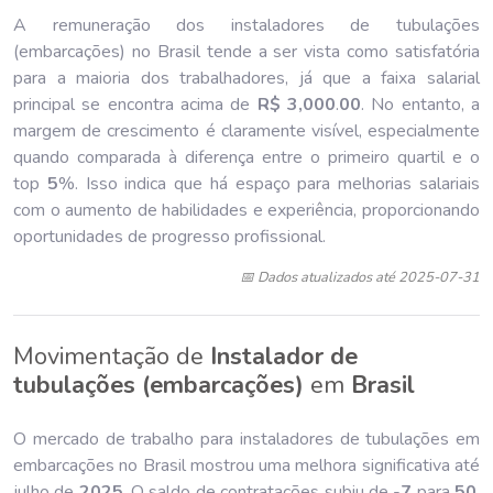
A remuneração dos instaladores de tubulações
(embarcações) no Brasil tende a ser vista como satisfatória
para a maioria dos trabalhadores, já que a faixa salarial
principal se encontra acima de
R$ 3,000
.
00
. No entanto, a
margem de crescimento é claramente visível, especialmente
quando comparada à diferença entre o primeiro quartil e o
top
5
%. Isso indica que há espaço para melhorias salariais
com o aumento de habilidades e experiência, proporcionando
oportunidades de progresso profissional.
📅 Dados atualizados até 2025-07-31
Movimentação de
Instalador de
tubulações (embarcações)
em
Brasil
O mercado de trabalho para instaladores de tubulações em
embarcações no Brasil mostrou uma melhora significativa até
julho de
202
5
. O saldo de contratações subiu de -
7
para
50
,