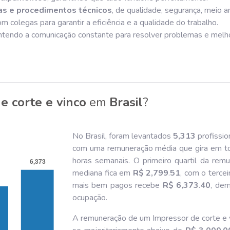
s e procedimentos técnicos
, de qualidade, segurança, meio 
m colegas para garantir a eficiência e a qualidade do trabalho.
ntendo a comunicação constante para resolver problemas e melh
e corte e vinco
em
Brasil
?
No Brasil, foram levantados
5,313
profissio
com uma remuneração média que gira em t
horas semanais. O primeiro quartil da re
mediana fica em
R$ 2,799
.
51
, com o terce
mais bem pagos recebe
R$ 6,373
.
40
, dem
ocupação.
A remuneração de um Impressor de corte e v