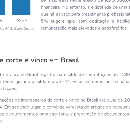
se majoritariamente abaixo de
R$ 3,000
.
0
financeira. No entanto, a existência de uma 
que há espaço para crescimento profissional.
5
% sugere que, com dedicação e habilidad
remuneração mais elevados e satisfatórios.
ial, RAIS, GanhaQuanto
e corte e vinco
em
Brasil
e e vinco no Brasil registrou um saldo de contratações de -
180
erior, quando o saldo era de -
44
. Esses números indicam uma
atações.
tações de impressores de corte e vinco no Brasil até julho de
2
4
. Em segundo lugar, o comércio varejista de artigos de papela
nas e equipamentos para escritório, e preparação de documentos
e.