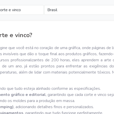
orte e vinco
Brasil
te e vinco?
ine que você está no coração de uma gráfica, onde páginas de li
tas invisíveis que dão o toque final aos produtos gráficos, faze
ursos profissionalizantes de 200 horas, eles aprendem a arte
 de um ano, já estão prontos para enfrentar as exigências do
mperaturas, além de lidar com materiais potencialmente tóxicos. 
indo que tudo esteja alinhado conforme as especificações.
nto gráfico e editorial
, garantindo que cada corte e vinco seja
iando os moldes para a produção em massa.
amping)
, adicionando detalhes finos e personalizados.
quipamentos
, garantindo que tudo funcione perfeitamente.