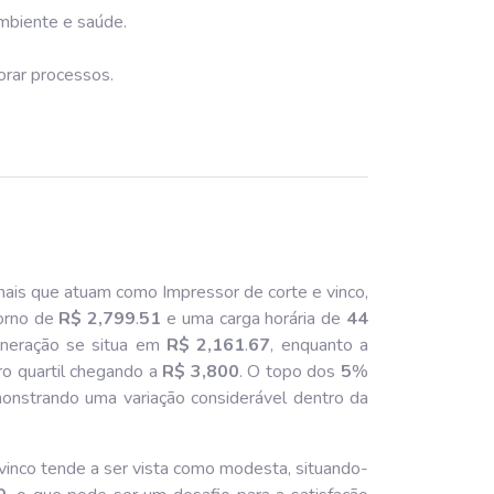
ambiente e saúde.
orar processos.
nais que atuam como Impressor de corte e vinco,
orno de
R$ 2,799
.
51
e uma carga horária de
44
muneração se situa em
R$ 2,161
.
67
, enquanto a
iro quartil chegando a
R$ 3,800
. O topo dos
5
%
onstrando uma variação considerável dentro da
inco tende a ser vista como modesta, situando-