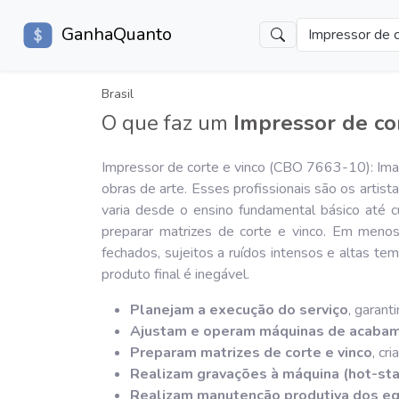
GanhaQuanto
Impressor de c
Brasil
O que faz um
Impressor de cor
Impressor de corte e vinco (CBO 7663-10): Imag
obras de arte. Esses profissionais são os artis
varia desde o ensino fundamental básico até c
preparar matrizes de corte e vinco. Em menos
fechados, sujeitos a ruídos intensos e altas te
produto final é inegável.
Planejam a execução do serviço
, garant
Ajustam e operam máquinas de acabame
Preparam matrizes de corte e vinco
, cr
Realizam gravações à máquina (hot-st
Realizam manutenção produtiva dos e