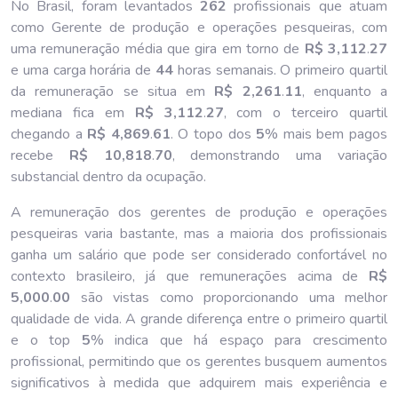
No Brasil, foram levantados
262
profissionais que atuam
como Gerente de produção e operações pesqueiras, com
uma remuneração média que gira em torno de
R$ 3,112
.
27
e uma carga horária de
44
horas semanais. O primeiro quartil
da remuneração se situa em
R$ 2,261
.
11
, enquanto a
mediana fica em
R$ 3,112
.
27
, com o terceiro quartil
chegando a
R$ 4,869
.
61
. O topo dos
5
% mais bem pagos
recebe
R$ 10,818
.
70
, demonstrando uma variação
substancial dentro da ocupação.
A remuneração dos gerentes de produção e operações
pesqueiras varia bastante, mas a maioria dos profissionais
ganha um salário que pode ser considerado confortável no
contexto brasileiro, já que remunerações acima de
R$
5,000
.
00
são vistas como proporcionando uma melhor
qualidade de vida. A grande diferença entre o primeiro quartil
e o top
5
% indica que há espaço para crescimento
profissional, permitindo que os gerentes busquem aumentos
significativos à medida que adquirem mais experiência e