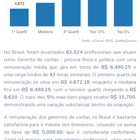
Fonte: eSocial, RAIS, GanhaQuanto
No Brasil, foram levantados
63,024
profissionais que atuam
como Gerente de contas - pessoa física e jurídica, com uma
remuneração média que gira em torno de
R$ 6,490
.
25
e
uma carga horária de
43
horas semanais. O primeiro quartil da
remuneração se situa em
R$ 4,872
.
18
, enquanto a mediana
fica em
R$ 6,490
.
25
, com o terceiro quartil chegando a
R$
8,630
. O topo dos
5
% mais bem pagos recebe
R$ 15,700
,
demonstrando uma variação substancial dentro da ocupação.
A remuneração dos gerentes de contas no Brasil é bastante
satisfatória para a maioria dos brasileiros, situando-se acima
da faixa de
R$ 5,000
.
00
, que é considerada confortável.
Ainda há espaço para crescimento profissional, visto que a