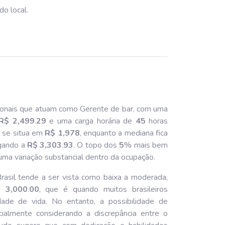
o local.
ionais que atuam como Gerente de bar, com uma
R$ 2,499
.
29
e uma carga horária de
45
horas
o se situa em
R$ 1,978
, enquanto a mediana fica
egando a
R$ 3,303
.
93
. O topo dos
5
% mais bem
ma variação substancial dentro da ocupação.
asil tende a ser vista como baixa a moderada,
 3,000
.
00
, que é quando muitos brasileiros
ade de vida. No entanto, a possibilidade de
cialmente considerando a discrepância entre o