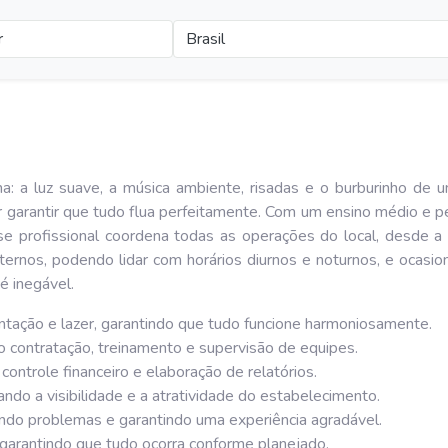
r
Brasil
: a luz suave, a música ambiente, risadas e o burburinho de u
or garantir que tudo flua perfeitamente. Com um ensino médio e p
 profissional coordena todas as operações do local, desde a c
xternos, podendo lidar com horários diurnos e noturnos, e ocasi
é inegável.
tação e lazer, garantindo que tudo funcione harmoniosamente.
ndo contratação, treinamento e supervisão de equipes.
 controle financeiro e elaboração de relatórios.
ando a visibilidade e a atratividade do estabelecimento.
endo problemas e garantindo uma experiência agradável.
 garantindo que tudo ocorra conforme planejado.