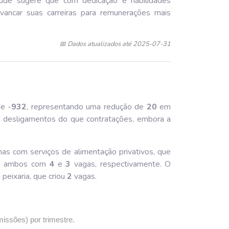
ude sugere que com dedicação e habilidades
vancar suas carreiras para remunerações mais
📅 Dados atualizados até 2025-07-31
e -
932
, representando uma redução de
20
em
 desligamentos do que contratações, embora a
nas com serviços de alimentação privativos, que
as, ambos com
4
e
3
vagas, respectivamente. O
peixaria, que criou
2
vagas.
missões) por trimestre.