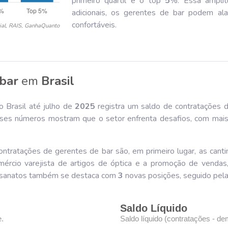
primeiro quartil e o top
5
%. Essa amplit
adicionais, os gerentes de bar podem ala
confortáveis.
ial, RAIS, GanhaQuanto
bar
em
Brasil
 Brasil até julho de
202
5
registra um saldo de contratações d
ses números mostram que o setor enfrenta desafios, com mais
ntratações de gerentes de bar são, em primeiro lugar, as canti
mércio varejista de artigos de óptica e a promoção de vend
artesanatos também se destaca com
3
novas posições, seguido pela 
Saldo Líquido
e.
Saldo líquido (contratações - de