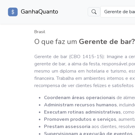
GanhaQuanto
Gerente de ba
Brasil
O que faz um
Gerente de bar?
Gerente de bar (CBO 1415-15): Imagine a cena
gerente de bar, a alma da festa, responsável p
mesmo um diploma em hotelaria e turismo, esse
financeira. Trabalha em ambientes internos e e
recompensa de ver clientes felizes e satisfeitos 
Coordenam áreas operacionais
de alimen
Administram recursos humanos
, inclui
Executam rotinas administrativas
, como
Promovem produtos e serviços
, aument
Prestam assessoria
aos clientes, resolv
Supervisionam a execução de eventos
,