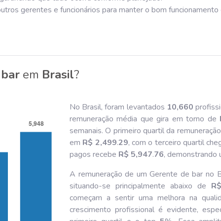
utros gerentes e funcionários para manter o bom funcionamento d
 bar
em
Brasil
?
No Brasil, foram levantados
10,660
profiss
remuneração média que gira em torno de
semanais. O primeiro quartil da remuneraçã
em
R$ 2,499
.
29
, com o terceiro quartil ch
pagos recebe
R$ 5,947
.
76
, demonstrando u
A remuneração de um Gerente de bar no Br
situando-se principalmente abaixo de
R$
começam a sentir uma melhora na qualid
crescimento profissional é evidente, espe