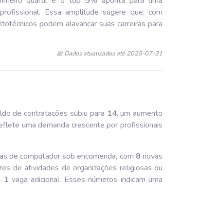
rimeiro quartil e o top
5
% aponta para uma
 profissional. Essa amplitude sugere que, com
itotécnicos podem alavancar suas carreiras para
📅 Dados atualizados até 2025-07-31
aldo de contratações subiu para
14
, um aumento
reflete uma demanda crescente por profissionais
ramas de computador sob encomenda, com
8
novas
es de atividades de organizações religiosas ou
om
1
vaga adicional. Esses números indicam uma