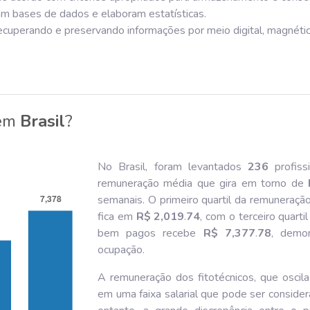
am bases de dados e elaboram estatísticas.
recuperando e preservando informações por meio digital, magnétic
em
Brasil
?
No Brasil, foram levantados
236
profiss
remuneração média que gira em torno de
semanais. O primeiro quartil da remuneraçã
fica em
R$ 2,019
.
74
, com o terceiro quart
bem pagos recebe
R$ 7,377
.
78
, demon
ocupação.
A remuneração dos fitotécnicos, que oscil
em uma faixa salarial que pode ser consider