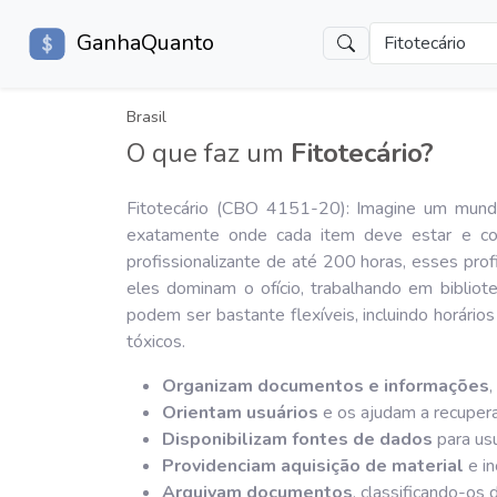
GanhaQuanto
Fitotecário
Brasil
O que faz um
Fitotecário?
Fitotecário (CBO 4151-20): Imagine um mundo
exatamente onde cada item deve estar e co
profissionalizante de até 200 horas, esses prof
eles dominam o ofício, trabalhando em biblio
podem ser bastante flexíveis, incluindo horário
tóxicos.
Organizam documentos e informações
Orientam usuários
e os ajudam a recupera
Disponibilizam fontes de dados
para usu
Providenciam aquisição de material
e in
Arquivam documentos
, classificando-os