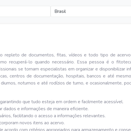
Brasil
 repleto de documentos, fitas, vídeos e todo tipo de acerv
mo recuperá-lo quando necessário. Essa pessoa é o fitotec
issionais se tornam especialistas em organizar e disponibilizar 
tecas, centros de documentação, hospitais, bancos e até mesmo
s diurnos, noturnos e até rodízios de turno, e ocasionalmente, 
, garantindo que tudo esteja em ordem e facilmente acessível.
r dados e informações de maneira eficiente.
ários, facilitando o acesso a informações relevantes.
corporam novos itens ao acervo.
 de acordo com critérios apropriados para armazenamento e conse