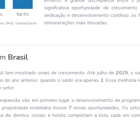
entanto, a grande discrepância entre o p
significativa oportunidade de crescimento
dedicação e desenvolvimento contínuo, os f
remunerações mais elevadas.
ial, RAIS, GanhaQuanto
em
Brasil
sil tem mostrado sinais de crescimento. Até julho de
202
5
, o s
 do ano anterior, quando o saldo era apenas
1
. Essa melhoria 
o setor.
a expansão são, em primeiro lugar, o desenvolvimento de prog
 propriedade imobiliária trouxe
7
novas oportunidades. Os setor
esa de direitos sociais e hotéis completam a lista, cada um c
.