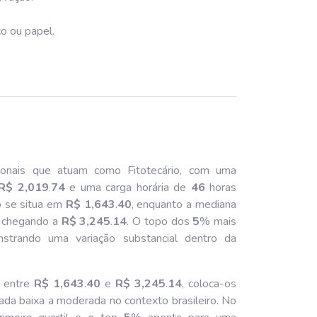
o ou papel.
ionais que atuam como Fitotecário, com uma
R$ 2,019
.
74
e uma carga horária de
46
horas
o se situa em
R$ 1,643
.
40
, enquanto a mediana
il chegando a
R$ 3,245
.
14
. O topo dos
5
% mais
strando uma variação substancial dentro da
a entre
R$ 1,643
.
40
e
R$ 3,245
.
14
, coloca-os
ada baixa a moderada no contexto brasileiro. No