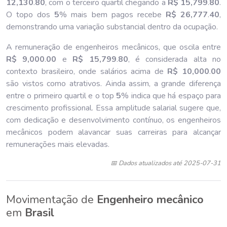
12,130
.
80
, com o terceiro quartil chegando a
R$ 15,799
.
80
.
O topo dos
5
% mais bem pagos recebe
R$ 26,777
.
40
,
demonstrando uma variação substancial dentro da ocupação.
A remuneração de engenheiros mecânicos, que oscila entre
R$ 9,000
.
00
e
R$ 15,799
.
80
, é considerada alta no
contexto brasileiro, onde salários acima de
R$ 10,000
.
00
são vistos como atrativos. Ainda assim, a grande diferença
entre o primeiro quartil e o top
5
% indica que há espaço para
crescimento profissional. Essa amplitude salarial sugere que,
com dedicação e desenvolvimento contínuo, os engenheiros
mecânicos podem alavancar suas carreiras para alcançar
remunerações mais elevadas.
📅 Dados atualizados até 2025-07-31
Movimentação de
Engenheiro mecânico
em
Brasil