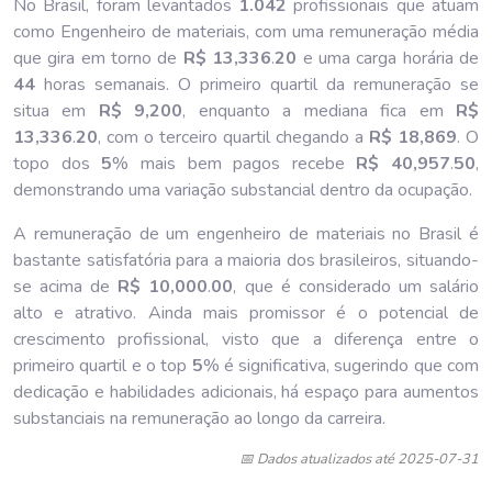
No Brasil, foram levantados
1.042
profissionais que atuam
como Engenheiro de materiais, com uma remuneração média
que gira em torno de
R$ 13,336
.
20
e uma carga horária de
44
horas semanais. O primeiro quartil da remuneração se
situa em
R$ 9,200
, enquanto a mediana fica em
R$
13,336
.
20
, com o terceiro quartil chegando a
R$ 18,869
. O
topo dos
5
% mais bem pagos recebe
R$ 40,957
.
50
,
demonstrando uma variação substancial dentro da ocupação.
A remuneração de um engenheiro de materiais no Brasil é
bastante satisfatória para a maioria dos brasileiros, situando-
se acima de
R$ 10,000
.
00
, que é considerado um salário
alto e atrativo. Ainda mais promissor é o potencial de
crescimento profissional, visto que a diferença entre o
primeiro quartil e o top
5
% é significativa, sugerindo que com
dedicação e habilidades adicionais, há espaço para aumentos
substanciais na remuneração ao longo da carreira.
📅 Dados atualizados até 2025-07-31