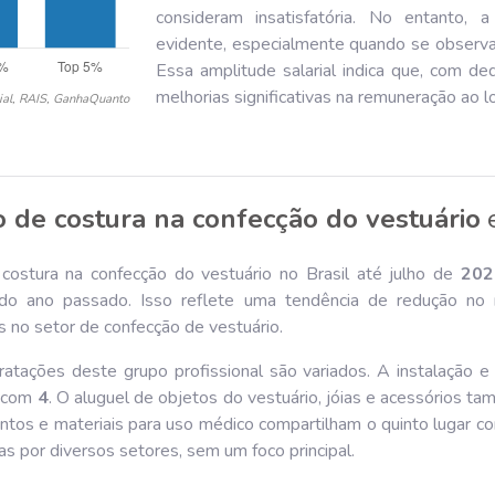
consideram insatisfatória. No entanto, a
evidente, especialmente quando se observa a
Essa amplitude salarial indica que, com ded
melhorias significativas na remuneração ao lo
ial, RAIS, GanhaQuanto
 de costura na confecção do vestuário
ostura na confecção do vestuário no Brasil até julho de
202
o ano passado. Isso reflete uma tendência de redução no nú
s no setor de confecção de vestuário.
ratações deste grupo profissional são variados. A instalação 
l com
4
. O aluguel de objetos do vestuário, jóias e acessórios
mentos e materiais para uso médico compartilham o quinto lugar 
as por diversos setores, sem um foco principal.