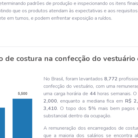
determinando padrões de produção e inspecionando os itens finais
ntindo que os produtos atendam às expectativas e aos requisitos
nte em turnos, e podem enfrentar exposição a ruídos.
 de costura na confecção do vestuário
No Brasil, foram levantados
8,772
profissi
confecção do vestuário, com uma remunera
uma carga horária de
44
horas semanais. O 
2,000
, enquanto a mediana fica em
R$ 2
3,410
. O topo dos
5
% mais bem pagos 
substancial dentro da ocupação.
A remuneração dos encarregados de costura
que a maioria dos salários se encontra 