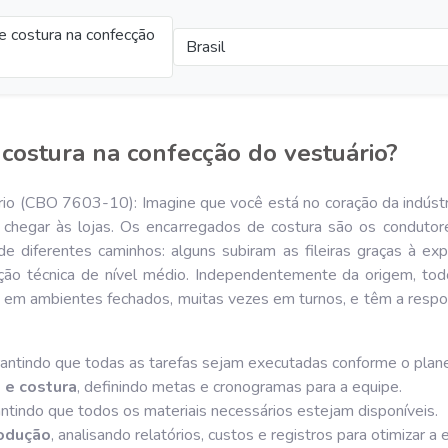
e costura na confecção
Brasil
costura na confecção do vestuário?
rio (CBO 7603-10): Imagine que você está no coração da indúst
chegar às lojas. Os encarregados de costura são os condutor
de diferentes caminhos: alguns subiram as fileiras graças à ex
ação técnica de nível médio. Independentemente da origem, to
m em ambientes fechados, muitas vezes em turnos, e têm a respo
rantindo que todas as tarefas sejam executadas conforme o plan
 e costura
, definindo metas e cronogramas para a equipe.
antindo que todos os materiais necessários estejam disponíveis.
rodução
, analisando relatórios, custos e registros para otimizar a e