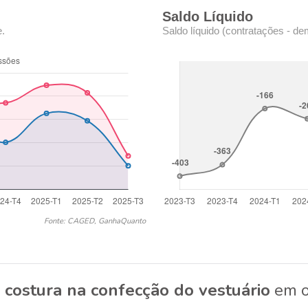
Saldo Líquido
e.
Saldo líquido (contratações - de
Fonte: CAGED, GanhaQuanto
costura na confecção do vestuário
em o