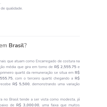
.
 de qualidade.
em
Brasil
?
onais que atuam como Encarregado de costura na
ção média que gira em torno de
R$ 2,555
.
75
e
primeiro quartil da remuneração se situa em
R$
,555
.
75
, com o terceiro quartil chegando a
R$
recebe
R$ 5,500
, demonstrando uma variação
 no Brasil tende a ser vista como modesta, já
abaixo de
R$ 3,000
.
00
, uma faixa que muitos