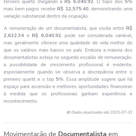
terceiro quartil chegando a
R$ 6,040
.
92
. O topo dos
5
%
mais bem pagos recebe
R$ 12,575
.
40
, demonstrando uma
variação substancial dentro da ocupação.
A remuneração de um documentalista, que oscila entre
R$
2,632
.
34
e
R$ 6,040
.
92
, pode ser considerada variável,
mas geralmente oferece uma qualidade de vida melhor do
que os salários mais baixos no país. Embora a maioria dos
documentalistas esteja no segundo escalão de remuneração,
a possibilidade de crescimento profissional é evidente,
especialmente quando se observa a discrepância entre o
primeiro quartil e o top
5
%. Essa amplitude sugere que há
espaço para ascensão e melhores oportunidades financeiras
à medida que os profissionais ganham experiência e
reconhecimento.
📅 Dados atualizados até 2025-07-31
Movimentação de
Documentalista
em