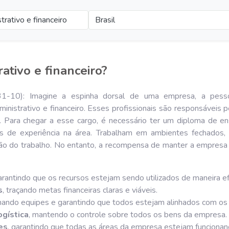
trativo e financeiro
Brasil
rativo e financeiro?
1231-10): Imagine a espinha dorsal de uma empresa, a pe
inistrativo e financeiro. Esses profissionais são responsáveis 
 Para chegar a esse cargo, é necessário ter um diploma de ens
os de experiência na área. Trabalham em ambientes fechados,
são do trabalho. No entanto, a recompensa de manter a empresa
rantindo que os recursos estejam sendo utilizados de maneira ef
s
, traçando metas financeiras claras e viáveis.
nando equipes e garantindo que todos estejam alinhados com os
ogística
, mantendo o controle sobre todos os bens da empresa.
es
, garantindo que todas as áreas da empresa estejam funcionan