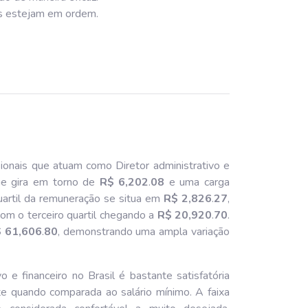
as estejam em ordem.
ionais que atuam como Diretor administrativo e
ue gira em torno de
R$ 6,202
.
08
e uma carga
uartil da remuneração se situa em
R$ 2,826
.
27
,
com o terceiro quartil chegando a
R$ 20,920
.
70
.
 61,606
.
80
, demonstrando uma ampla variação
 e financeiro no Brasil é bastante satisfatória
nte quando comparada ao salário mínimo. A faixa