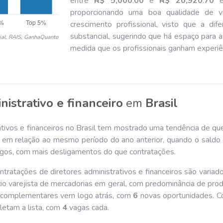
entre
R$ 5,000
.
00
e
R$ 20,920
.
70
é 
proporcionando uma boa qualidade de v
crescimento profissional, visto que a dif
substancial, sugerindo que há espaço para 
ial, RAIS, GanhaQuanto
medida que os profissionais ganham experiên
nistrativo e financeiro
em
Brasil
ativos e financeiros no Brasil tem mostrado uma tendência de qu
em relação ao mesmo período do ano anterior, quando o saldo 
gos, com mais desligamentos do que contratações.
tratações de diretores administrativos e financeiros são variad
io varejista de mercadorias em geral, com predominância de prod
s complementares vem logo atrás, com
6
novas oportunidades. C
letam a lista, com
4
vagas cada.