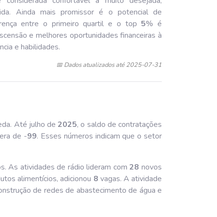
considerada confortável a muito desejada,
ida. Ainda mais promissor é o potencial de
erença entre o primeiro quartil e o top
5
% é
ascensão e melhores oportunidades financeiras à
cia e habilidades.
📅 Dados atualizados até 2025-07-31
eda. Até julho de
202
5
, o saldo de contratações
era de -
99
. Esses números indicam que o setor
os. As atividades de rádio lideram com
28
novos
utos alimentícios, adicionou
8
vagas. A atividade
onstrução de redes de abastecimento de água e