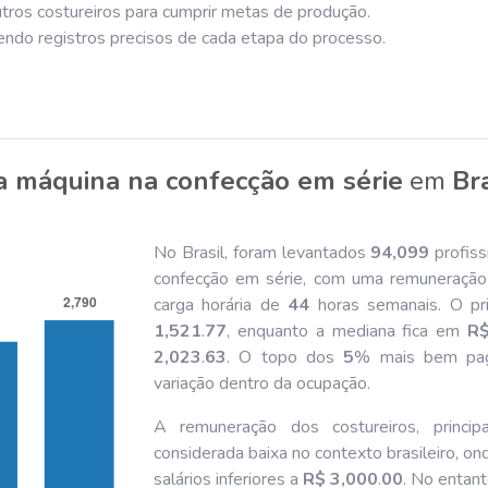
tros costureiros para cumprir metas de produção.
endo registros precisos de cada etapa do processo.
 a máquina na confecção em série
em
Bra
No Brasil, foram levantados
94,099
profiss
confecção em série, com uma remuneração
carga horária de
44
horas semanais. O pr
1,521
.
77
, enquanto a mediana fica em
R$
2,023
.
63
. O topo dos
5
% mais bem pa
variação dentro da ocupação.
A remuneração dos costureiros, princ
considerada baixa no contexto brasileiro, on
salários inferiores a
R$ 3,000
.
00
. No entant