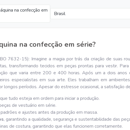
máquina na confecção em
Brasil
áquina na confecção em série?
BO 7632-15): Imagine a magia por trás da criação de suas rou
stas, transformando tecidos em peças prontas para vestir. Para
ação que varia entre 200 e 400 horas. Após um a dois anos d
deiros especialistas em sua arte. Eles trabalham em ambiente
r longos períodos. Apesar do estresse ocasional, a satisfação de
 que tudo esteja em ordem para iniciar a produção.
peças de vestuário em série.
o padrões e ajustes antes da produção em massa.
os
, garantindo a qualidade, segurança e sustentabilidade das peç
nas de costura, garantindo que elas funcionem corretamente.