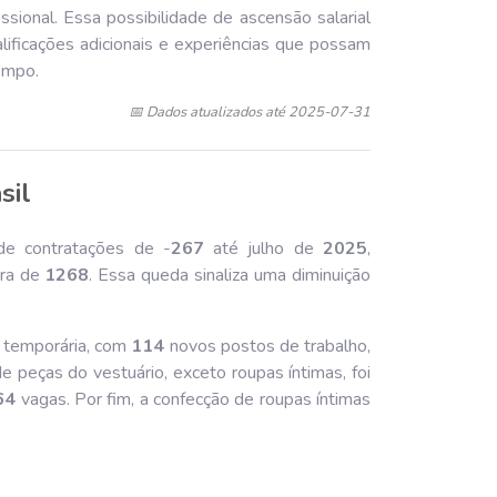
ssional. Essa possibilidade de ascensão salarial
alificações adicionais e experiências que possam
empo.
📅 Dados atualizados até 2025-07-31
sil
de contratações de -
267
até julho de
202
5
,
era de
126
8
. Essa queda sinaliza uma diminuição
a temporária, com
114
novos postos de trabalho,
 peças do vestuário, exceto roupas íntimas, foi
64
vagas. Por fim, a confecção de roupas íntimas