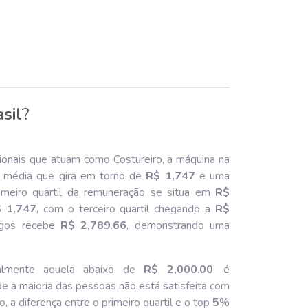
sil
?
ionais que atuam como Costureiro, a máquina na
 média que gira em torno de
R$ 1,747
e uma
imeiro quartil da remuneração se situa em
R$
 1,747
, com o terceiro quartil chegando a
R$
gos recebe
R$ 2,789
.
66
, demonstrando uma
ipalmente aquela abaixo de
R$ 2,000
.
00
, é
de a maioria das pessoas não está satisfeita com
o, a diferença entre o primeiro quartil e o top
5
%