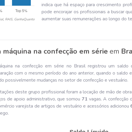
indica que há espaço para crescimento profi
pode encorajar os profissionais a buscar qu
aumentar suas remunerações ao longo do t
ial, RAIS, GanhaQuanto
 a máquina na confecção em série
em
Bra
áquina na confecção em série no Brasil registrou um saldo 
ação com o mesmo período do ano anterior, quando o saldo 
indo possivelmente mudanças no setor de confecção e vestuário.
atações deste grupo profissional foram a locação de mão de obr
ços de apoio administrativo, que somou
71
vagas. A confecção de
mércio varejista de artigos de vestuário e acessórios adicionou
ego.