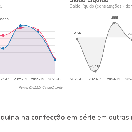
Saldo Líquido
e.
Saldo líquido (contratações - de
Fonte: CAGED, GanhaQuanto
áquina na confecção em série
em outras 