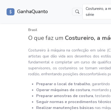
Costureiro, a 
GanhaQuanto
série
Brasil
O que faz um
Costureiro, a m
Costureiro à máquina na confecção em série (C
artistas que dão vida aos desenhos dos estili
fundamental e completar um curso de qualific
supervisores, os costureiros se tornam verda
rodízio, enfrentando posições desconfortáveis po
Preparar o local de trabalho
, garantindo
Operar máquinas de costura
, montando 
Preparar amostras de costura
, testand
Seguir normas e procedimentos técnic
Realizar manutenções básicas
nas máqui