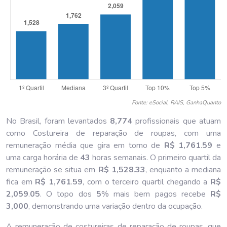
Fonte: eSocial, RAIS, GanhaQuanto
No Brasil, foram levantados
8,774
profissionais que atuam
como Costureira de reparação de roupas, com uma
remuneração média que gira em torno de
R$ 1,761
.
59
e
uma carga horária de
43
horas semanais. O primeiro quartil da
remuneração se situa em
R$ 1,528
.
33
, enquanto a mediana
fica em
R$ 1,761
.
59
, com o terceiro quartil chegando a
R$
2,059
.
05
. O topo dos
5
% mais bem pagos recebe
R$
3,000
, demonstrando uma variação dentro da ocupação.
A remuneração de costureiras de reparação de roupas, que