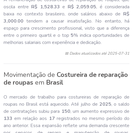
oscila entre
R$ 1,528
.
33
e
R$ 2,059
.
05
, é considerada
baixa no contexto brasileiro, onde salários abaixo de
R$
3,000
.
00
tendem a causar insatisfação. No entanto, há
espaço para crescimento profissional, visto que a diferença
entre o primeiro quartil e o top
5
% indica oportunidades de
melhorias salariais com experiência e dedicação.
📅 Dados atualizados até 2025-07-31
Movimentação de
Costureira de reparação
de roupas
em
Brasil
O mercado de trabalho para costureiras de reparação de
roupas no Brasil está aquecido. Até julho de
202
5
, o saldo
de contratações subiu para
150
, um aumento expressivo de
133
em relação aos
17
registrados no mesmo período do
ano anterior. Essa expansão reflete uma demanda crescente
por serviços de reparo e manutenção de roupas,