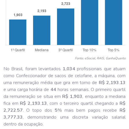
Fonte: eSocial, RAIS, GanhaQuanto
No Brasil, foram levantados
1,034
profissionais que atuam
como Confeccionador de sacos de celofane, a máquina, com
uma remuneração média que gira em torno de
R$ 2,193
.
13
e uma carga horária de
44
horas semanais. O primeiro quartil
da remuneração se situa em
R$ 1,903
, enquanto a mediana
fica em
R$ 2,193
.
13
, com o terceiro quartil chegando a
R$
2,722
.
57
. O topo dos
5
% mais bem pagos recebe
R$
3,777
.
33
, demonstrando uma discreta variação salarial
dentro da ocupação.