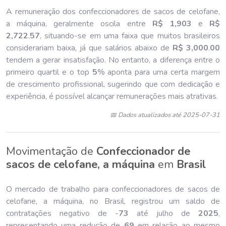
A remuneração dos confeccionadores de sacos de celofane,
a máquina, geralmente oscila entre
R$ 1,903
e
R$
2,722
.
57
, situando-se em uma faixa que muitos brasileiros
considerariam baixa, já que salários abaixo de
R$ 3,000
.
00
tendem a gerar insatisfação. No entanto, a diferença entre o
primeiro quartil e o top
5
% aponta para uma certa margem
de crescimento profissional, sugerindo que com dedicação e
experiência, é possível alcançar remunerações mais atrativas.
📅 Dados atualizados até 2025-07-31
Movimentação de
Confeccionador de
sacos de celofane, a máquina
em
Brasil
O mercado de trabalho para confeccionadores de sacos de
celofane, a máquina, no Brasil, registrou um saldo de
contratações negativo de -
73
até julho de
202
5
,
representando uma redução de
69
em relação ao mesmo