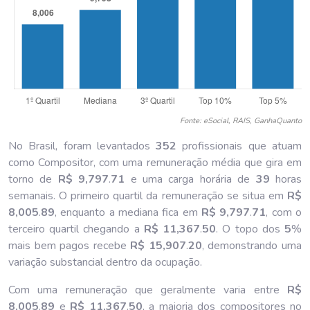
Fonte: eSocial, RAIS, GanhaQuanto
No Brasil, foram levantados
352
profissionais que atuam
como Compositor, com uma remuneração média que gira em
torno de
R$ 9,797
.
71
e uma carga horária de
39
horas
semanais. O primeiro quartil da remuneração se situa em
R$
8,005
.
89
, enquanto a mediana fica em
R$ 9,797
.
71
, com o
terceiro quartil chegando a
R$ 11,367
.
50
. O topo dos
5
%
mais bem pagos recebe
R$ 15,907
.
20
, demonstrando uma
variação substancial dentro da ocupação.
Com uma remuneração que geralmente varia entre
R$
8,005
.
89
e
R$ 11,367
.
50
, a maioria dos compositores no