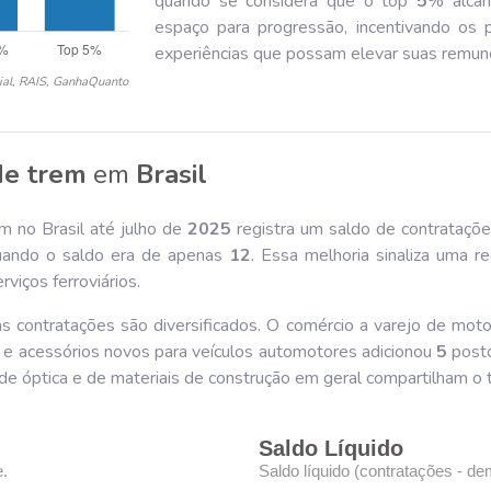
quando se considera que o top
5
% alca
espaço para progressão, incentivando os pr
experiências que possam elevar suas remun
ial, RAIS, GanhaQuanto
de trem
em
Brasil
m no Brasil até julho de
202
5
registra um saldo de contrataçõ
uando o saldo era de apenas
12
. Essa melhoria sinaliza uma r
viços ferroviários.
s contratações são diversificados. O comércio a varejo de mot
s e acessórios novos para veículos automotores adicionou
5
posto
s de óptica e de materiais de construção em geral compartilham o 
Saldo Líquido
e.
Saldo líquido (contratações - de