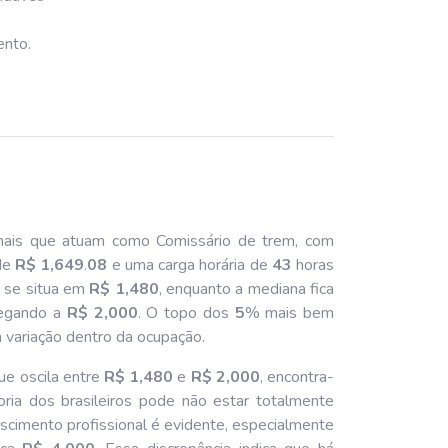
ento.
nais que atuam como Comissário de trem, com
de
R$ 1,649
.
08
e uma carga horária de
43
horas
o se situa em
R$ 1,480
, enquanto a mediana fica
chegando a
R$ 2,000
. O topo dos
5
% mais bem
 variação dentro da ocupação.
ue oscila entre
R$ 1,480
e
R$ 2,000
, encontra-
oria dos brasileiros pode não estar totalmente
rescimento profissional é evidente, especialmente