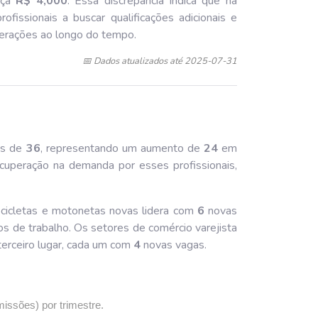
nça
R$ 4,000
. Essa discrepância indica que há
ofissionais a buscar qualificações adicionais e
erações ao longo do tempo.
📅 Dados atualizados até 2025-07-31
es de
36
, representando um aumento de
24
em
ecuperação na demanda por esses profissionais,
ocicletas e motonetas novas lidera com
6
novas
s de trabalho. Os setores de comércio varejista
terceiro lugar, cada um com
4
novas vagas.
missões) por trimestre.