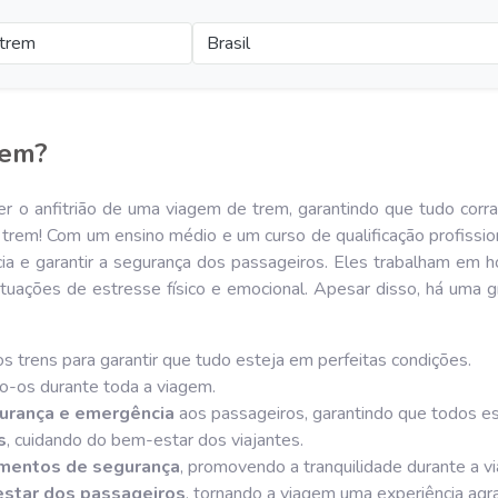
 trem
Brasil
rem?
 o anfitrião de uma viagem de trem, garantindo que tudo corra
e trem! Com um ensino médio e um curso de qualificação profissio
ia e garantir a segurança dos passageiros. Eles trabalham em ho
tuações de estresse físico e emocional. Apesar disso, há uma 
s trens para garantir que tudo esteja em perfeitas condições.
ndo-os durante toda a viagem.
urança e emergência
aos passageiros, garantindo que todos e
s
, cuidando do bem-estar dos viajantes.
imentos de segurança
, promovendo a tranquilidade durante a v
star dos passageiros
, tornando a viagem uma experiência agr